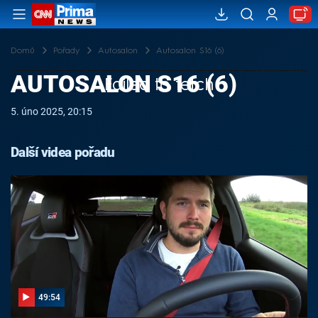
Domů
Pořady
Autosalon
Autosalon S16 (6)
AUTOSALON S16 (6)
Failed to fetch
5. úno 2025, 20:15
Další videa pořadu
49:54