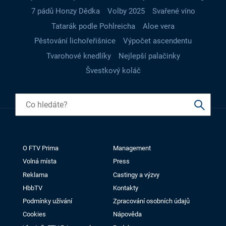
7 pádů Honzy Dědka
Volby 2025
Svařené víno
Tatarák podle Pohlreicha
Aloe vera
Pěstování lichořeřišnice
Výpočet ascendentu
Tvarohové knedlíky
Nejlepší palačinky
Švestkový koláč
O FTV Prima
Management
Volná místa
Press
Reklama
Castingy a výzvy
HbbTV
Kontakty
Podmínky užívání
Zpracování osobních údajů
Cookies
Nápověda