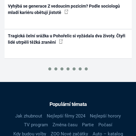
Vyhýbá se generace Z vedoucím pozicím? Podle sociologů
mladí kariéru obětují jistotě
Tragická čelní srážka u Pohořelic si vyžádala dva životy. Čtyři
lidé utrpěli těžká zranění
Populární témata
Jak zhubnout
Nejlepší filmy 2024
Nejlepší horory
TV program
Změna času
Partie
Počasí
Kdy budou volby
ZOO Nové začátky
Auto – katalog