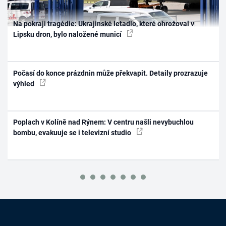
Na pokraji tragédie: Ukrajinské letadlo, které ohrožoval v
Lipsku dron, bylo naložené municí
Počasí do konce prázdnin může překvapit. Detaily prozrazuje
výhled
Poplach v Kolíně nad Rýnem: V centru našli nevybuchlou
bombu, evakuuje se i televizní studio