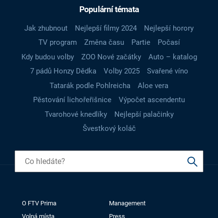
Populární témata
Jak zhubnout
Nejlepší filmy 2024
Nejlepší horory
TV program
Změna času
Partie
Počasí
Kdy budou volby
ZOO Nové začátky
Auto – katalog
7 pádů Honzy Dědka
Volby 2025
Svařené víno
Tatarák podle Pohlreicha
Aloe vera
Pěstování lichořeřišnice
Výpočet ascendentu
Tvarohové knedlíky
Nejlepší palačinky
Švestkový koláč
O FTV Prima
Management
Volná místa
Press