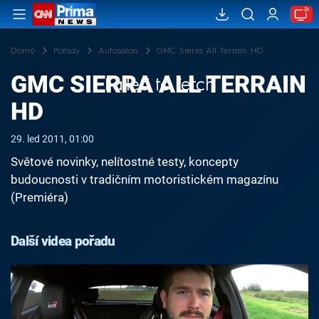
Domů
Pořady
Autosalon
GMC Sierra All Terrain HD
GMC SIERRA ALL TERRAIN
Failed to fetch
HD
29. led 2011, 01:00
Světové novinky, nelítostné testy, koncepty
budoucnosti v tradičním motoristickém magazínu
(Premiéra)
Další videa pořadu