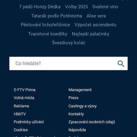
7 pádů Honzy Dědka
Volby 2025
Svařené víno
Tatarák podle Pohlreicha
Aloe vera
Pěstování lichořeřišnice
Výpočet ascendentu
Tvarohové knedlíky
Nejlepší palačinky
Švestkový koláč
O FTV Prima
Management
Volná místa
Press
Reklama
Castingy a výzvy
HbbTV
Kontakty
Podmínky užívání
Zpracování osobních údajů
Cookies
Nápověda