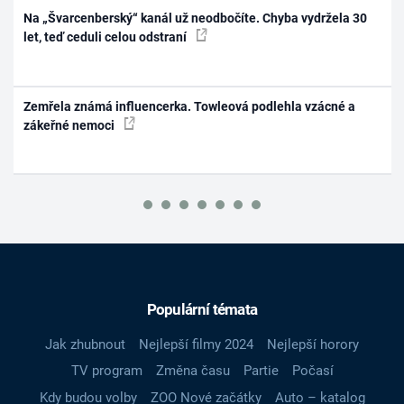
Na „Švarcenberský“ kanál už neodbočíte. Chyba vydržela 30
let, teď ceduli celou odstraní
Zemřela známá influencerka. Towleová podlehla vzácné a
zákeřné nemoci
Populární témata
Jak zhubnout
Nejlepší filmy 2024
Nejlepší horory
TV program
Změna času
Partie
Počasí
Kdy budou volby
ZOO Nové začátky
Auto – katalog