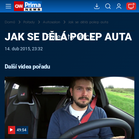
Domů
Pořady
Autosalon
Jak se dělá polep auta
JAK SE DĚLÁ POLEP AUTA
Failed to fetch
14. dub 2015, 23:32
Další videa pořadu
49:54