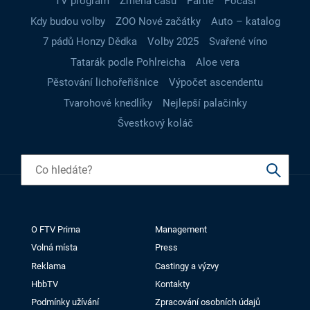
TV program
Změna času
Partie
Počasí
Kdy budou volby
ZOO Nové začátky
Auto – katalog
7 pádů Honzy Dědka
Volby 2025
Svařené víno
Tatarák podle Pohlreicha
Aloe vera
Pěstování lichořeřišnice
Výpočet ascendentu
Tvarohové knedlíky
Nejlepší palačinky
Švestkový koláč
O FTV Prima
Management
Volná místa
Press
Reklama
Castingy a výzvy
HbbTV
Kontakty
Podmínky užívání
Zpracování osobních údajů