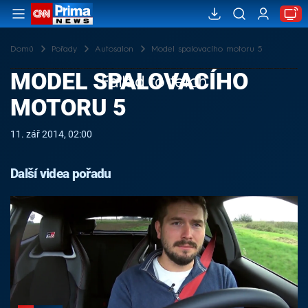
Domů
Pořady
Autosalon
Model spalovacího motoru 5
MODEL SPALOVACÍHO
Failed to fetch
MOTORU 5
11. zář 2014, 02:00
Další videa pořadu