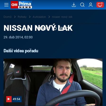
Domů
Pořady
Autosalon
nissan nový lak
NISSAN NOVÝ LAK
Failed to fetch
29. dub 2014, 02:00
Další videa pořadu
49:54