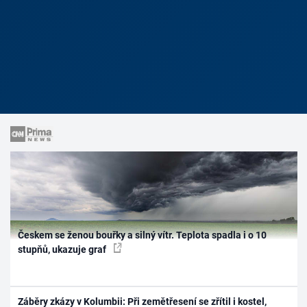
Českem se ženou bouřky a silný vítr. Teplota spadla i o 10
stupňů, ukazuje graf
Záběry zkázy v Kolumbii: Při zemětřesení se zřítil i kostel,