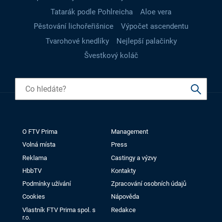
Tatarák podle Pohlreicha
Aloe vera
Pěstování lichořeřišnice
Výpočet ascendentu
Tvarohové knedlíky
Nejlepší palačinky
Švestkový koláč
O FTV Prima
Management
Volná místa
Press
Reklama
Castingy a výzvy
HbbTV
Kontakty
Podmínky užívání
Zpracování osobních údajů
Cookies
Nápověda
Vlastník FTV Prima spol. s
Redakce
r.o.