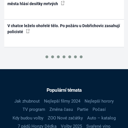
města hlásí desítky mrtvých
V chatce leželo ohořelé tělo. Po požáru u Dobřichovic zasahují
policisté
Populární témata
Jak zhubnout
Nejlepší filmy 2024
Nejlepší horory
TV program
Změna času
Partie
Počasí
Kdy budou volby
ZOO Nové začátky
Auto – katalog
7 pádů Honzy Dědka
Volby 2025
Svařené víno