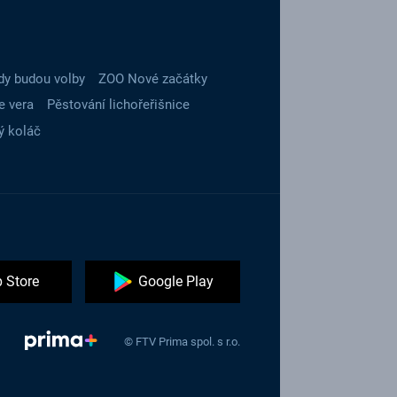
dy budou volby
ZOO Nové začátky
e vera
Pěstování lichořeřišnice
ý koláč
 Store
Google Play
© FTV Prima spol. s r.o.