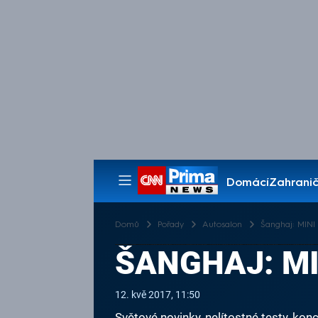
Domácí
Zahranič
Pořady
Domů
Pořady
Autosalon
Šanghaj: MINI
ŠANGHAJ: MI
12. kvě 2017, 11:50
Světové novinky, nelítostné testy, k