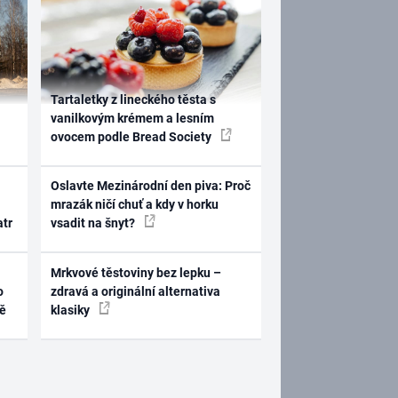
Tartaletky z lineckého těsta s
vanilkovým krémem a lesním
ovocem podle Bread Society
Oslavte Mezinárodní den piva: Proč
mrazák ničí chuť a kdy v horku
atr
vsadit na šnyt?
Mrkvové těstoviny bez lepku –
o
zdravá a originální alternativa
ně
klasiky