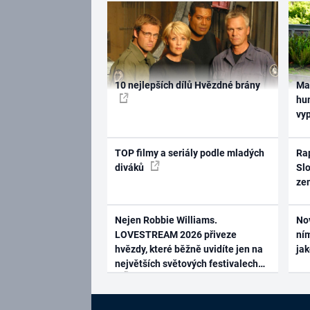
10 nejlepších dílů Hvězdné brány
Ma
hum
vy
TOP filmy a seriály podle mladých
Rap
diváků
Slo
ze
Nejen Robbie Williams.
No
LOVESTREAM 2026 přiveze
ním
hvězdy, které běžně uvidíte jen na
ja
největších světových festivalech