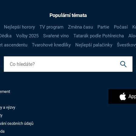
Populární témata
Nejlepší horory
TV program
Změna času
Partie
Počasí
K
Dědka
Volby 2025
Svařené víno
Tatarák podle Pohlreicha
Alo
t ascendentu
Tvarohové knedlíky
Nejlepší palačinky
Švestkov
ement
App
y a výzvy
ty
vání osobních údajů
ěda