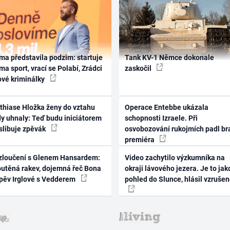
ma představila podzim: startuje
Tank KV-1 Němce dokonale
ma sport, vrací se Polabí, Zrádci
zaskočil
ové kriminálky
thiase Hložka ženy do vztahu
Operace Entebbe ukázala
dy uhnaly: Teď budu iniciátorem
schopnosti Izraele. Při
 slibuje zpěvák
osvobozování rukojmích padl br
premiéra
zloučení s Glenem Hansardem:
Video zachytilo výzkumníka na
outěná rakev, dojemná řeč Bona
okraji lávového jezera. Je to jak
zpěv Irglové s Vedderem
pohled do Slunce, hlásil vzruše