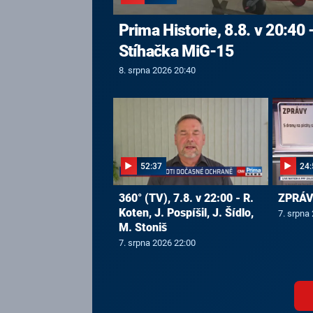
Prima Historie, 8.8. v 20:40 
Stíhačka MiG-15
8. srpna 2026 20:40
52:37
24:
360° (TV), 7.8. v 22:00 - R.
ZPRÁVY
Koten, J. Pospíšil, J. Šídlo,
7. srpna
M. Stoniš
7. srpna 2026 22:00