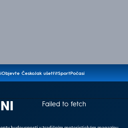
í
Objevte Česko
Jak ušetřit
Sport
Počasí
NI
Failed to fetch
oncepty budoucnosti v tradičním motoristickém magazínu