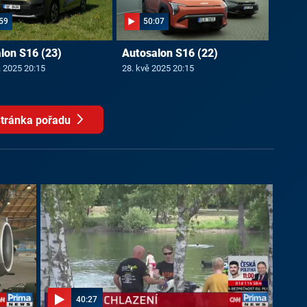
59
50:07
lon S16 (23)
Autosalon S16 (22)
a 2025 20:15
28. kvě 2025 20:15
tránka pořadu
40:27