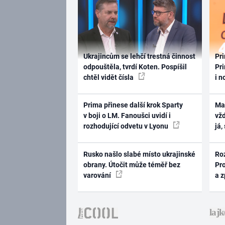
Ukrajincům se lehčí trestná činnost
Pri
odpouštěla, tvrdí Koten. Pospíšil
Pri
chtěl vidět čísla
i n
Prima přinese další krok Sparty
Ma
v boji o LM. Fanoušci uvidí i
vž
rozhodující odvetu v Lyonu
já,
Rusko našlo slabé místo ukrajinské
Ro
obrany. Útočit může téměř bez
Pr
varování
a 