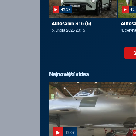
49:57
49:
Autosalon S16 (6)
Autosa
5. února 2025 20:15
4. červn
S
Nejnovější videa
12:07