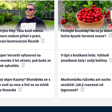
rtyho frky: Táta kvůli mému
Pěstujte brusinky! Na co je dobr
oru málem přišel o práci,
hořce kyselé červené ovoce?
práví kontroverzní Řezník
per Vercetti vyfasoval na
9 tipů s kostkami ledu: Vyhladí
vensku 5 let vězení, pak bude ze
zmačkané šaty i zalijí květiny
mě vyhoštěn
vý objev Kazmy? Blondýnka se s
Muchomůrku růžovku ani sucho
 vodí za ruce a fotí se na místě
nezdolá! Jak ji rozeznat od
ko Rosecká
tygrované?