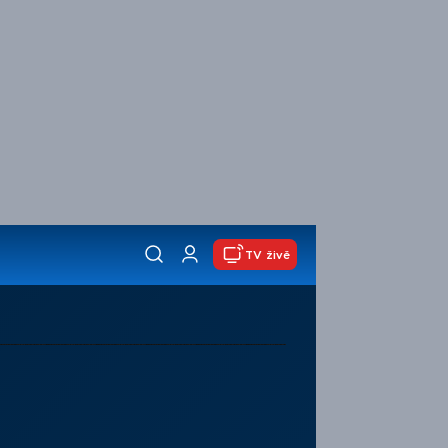
TV živě