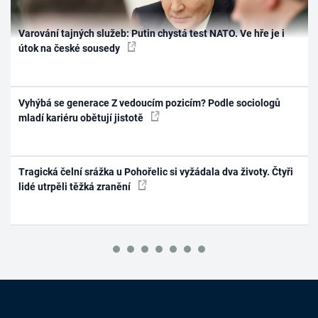
Varování tajných služeb: Putin chystá test NATO. Ve hře je i
útok na české sousedy
Vyhýbá se generace Z vedoucím pozicím? Podle sociologů
mladí kariéru obětují jistotě
Tragická čelní srážka u Pohořelic si vyžádala dva životy. Čtyři
lidé utrpěli těžká zranění