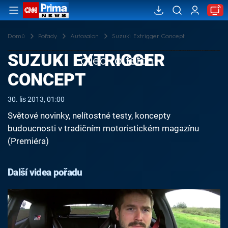
Domů
Pořady
Autosalon
Suzuki Extrigger Concept
SUZUKI EXTRIGGER
Failed to fetch
CONCEPT
30. lis 2013, 01:00
Světové novinky, nelítostné testy, koncepty
budoucnosti v tradičním motoristickém magazínu
(Premiéra)
Další videa pořadu