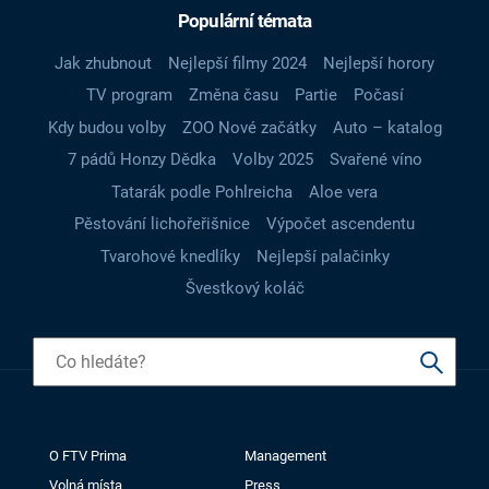
Populární témata
Jak zhubnout
Nejlepší filmy 2024
Nejlepší horory
TV program
Změna času
Partie
Počasí
Kdy budou volby
ZOO Nové začátky
Auto – katalog
7 pádů Honzy Dědka
Volby 2025
Svařené víno
Tatarák podle Pohlreicha
Aloe vera
Pěstování lichořeřišnice
Výpočet ascendentu
Tvarohové knedlíky
Nejlepší palačinky
Švestkový koláč
O FTV Prima
Management
Volná místa
Press