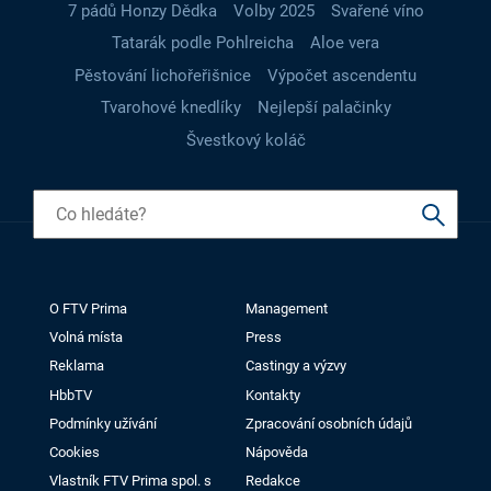
7 pádů Honzy Dědka
Volby 2025
Svařené víno
Tatarák podle Pohlreicha
Aloe vera
Pěstování lichořeřišnice
Výpočet ascendentu
Tvarohové knedlíky
Nejlepší palačinky
Švestkový koláč
O FTV Prima
Management
Volná místa
Press
Reklama
Castingy a výzvy
HbbTV
Kontakty
Podmínky užívání
Zpracování osobních údajů
Cookies
Nápověda
Vlastník FTV Prima spol. s
Redakce