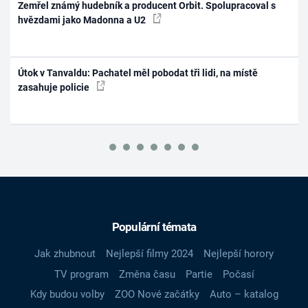
Zemřel známý hudebník a producent Orbit. Spolupracoval s
hvězdami jako Madonna a U2
Útok v Tanvaldu: Pachatel měl pobodat tři lidi, na místě
zasahuje policie
Populární témata
Jak zhubnout
Nejlepší filmy 2024
Nejlepší horory
TV program
Změna času
Partie
Počasí
Kdy budou volby
ZOO Nové začátky
Auto – katalog