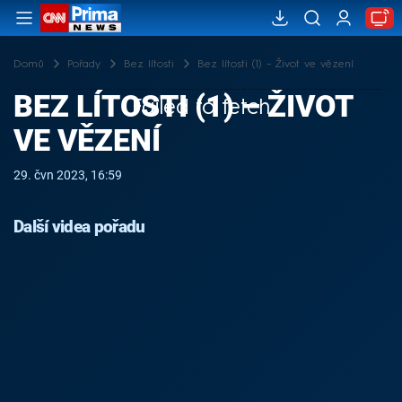
Domů
Pořady
Bez lítosti
Bez lítosti (1) – Život ve vězení
BEZ LÍTOSTI (1) – ŽIVOT
Failed to fetch
VE VĚZENÍ
29. čvn 2023, 16:59
Další videa pořadu