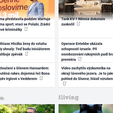
ma představila podzim: startuje
Tank KV-1 Němce dokonale
ma sport, vrací se Polabí, Zrádci
zaskočil
ové kriminálky
thiase Hložka ženy do vztahu
Operace Entebbe ukázala
dy uhnaly: Teď budu iniciátorem
schopnosti Izraele. Při
 slibuje zpěvák
osvobozování rukojmích padl br
premiéra
zloučení s Glenem Hansardem:
Video zachytilo výzkumníka na
outěná rakev, dojemná řeč Bona
okraji lávového jezera. Je to jak
zpěv Irglové s Vedderem
pohled do Slunce, hlásil vzruše