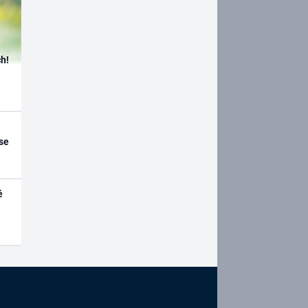
h!
se
é