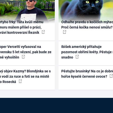
rtyho frky: Táta kvůli mému
Odhalte pravdu o kočičích mýtec
oru málem přišel o práci,
Proč černá kočka nenosí smůlu?
práví kontroverzní Řezník
per Vercetti vyfasoval na
Ibišek americký přitahuje
vensku 5 let vězení, pak bude ze
pozornost obřími květy. Pěstuje 
mě vyhoštěn
snadno
vý objev Kazmy? Blondýnka se s
Pěstujte brusinky! Na co je dobr
 vodí za ruce a fotí se na místě
hořce kyselé červené ovoce?
ko Rosecká