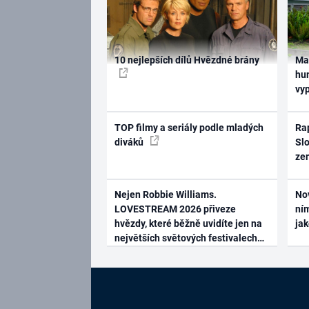
10 nejlepších dílů Hvězdné brány
Ma
hum
vy
TOP filmy a seriály podle mladých
Rap
diváků
Slo
ze
Nejen Robbie Williams.
No
LOVESTREAM 2026 přiveze
ním
hvězdy, které běžně uvidíte jen na
ja
největších světových festivalech