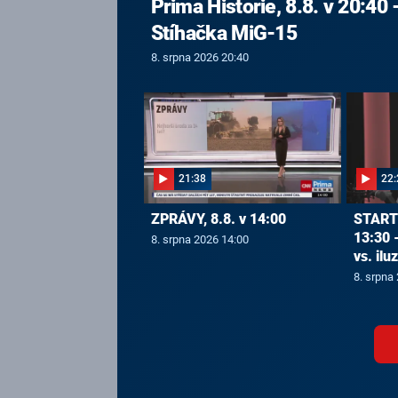
Prima Historie, 8.8. v 20:40 
Stíhačka MiG-15
8. srpna 2026 20:40
21:38
22:
ZPRÁVY, 8.8. v 14:00
START[
13:30 
8. srpna 2026 14:00
vs. ilu
8. srpna