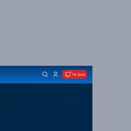
TV živě