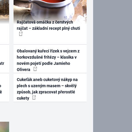
Rajčatová omáčka z čerstvých
rajčat – základní recept plný chuti
Obalovaný kuřecí řízek s vejcem z
horkovzdušné fritézy – klasika v
atr
novém pojetí podle Jamieho
Olivera
Cukeťák aneb cuketový nákyp na
o
plech s uzeným masem – skvělý
ně
způsob, jak zpracovat přerostlé
cukety