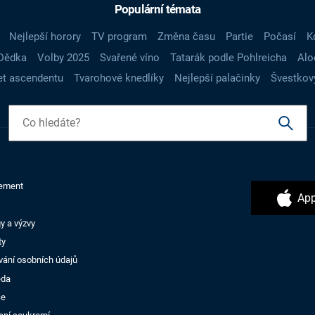
Populární témata
Nejlepší horory
TV program
Změna času
Partie
Počasí
K
Dědka
Volby 2025
Svařené víno
Tatarák podle Pohlreicha
Alo
t ascendentu
Tvarohové knedlíky
Nejlepší palačinky
Švestkov
ement
App
y a výzvy
ty
vání osobních údajů
ěda
ce