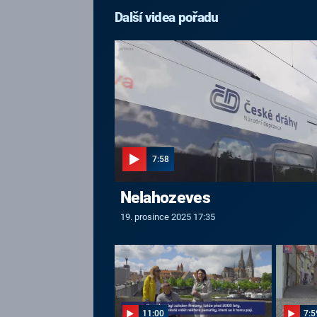
Další videa pořadu
7:58
Nelahozeves
19. prosince 2025 17:35
11:00
7:5