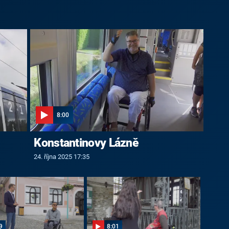
8:00
Konstantinovy Lázně
24. října 2025 17:35
9
8:01