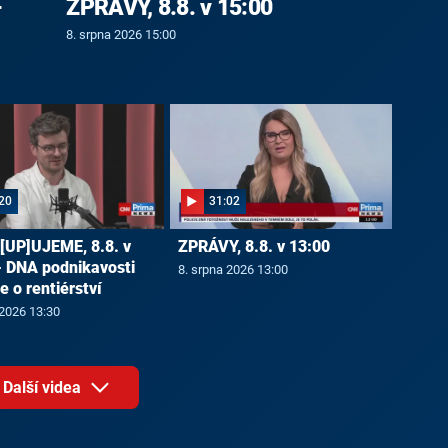
-
ZPRÁVY, 8.8. v 15:00
8. srpna 2026 15:00
20
31:02
UP]UJEME, 8.8. v
ZPRÁVY, 8.8. v 13:00
- DNA podnikavosti
8. srpna 2026 13:00
ze o rentiérství
 2026 13:30
Další videa