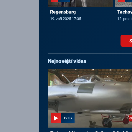
Regensburg
Tacho
19. září 2025 17:35
12. pros
S
Nejnovější videa
12:07