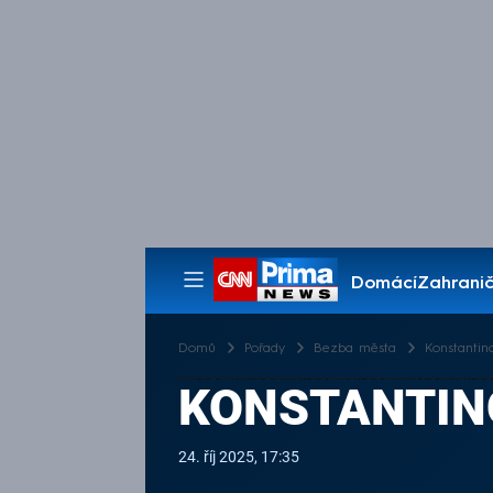
Domácí
Zahranič
Pořady
Domů
Pořady
Bezba města
Konstantin
KONSTANTIN
24. říj 2025, 17:35