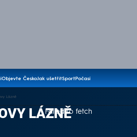
í
Objevte Česko
Jak ušetřit
Sport
Počasí
ovy Lázně
OVY LÁZNĚ
Failed to fetch