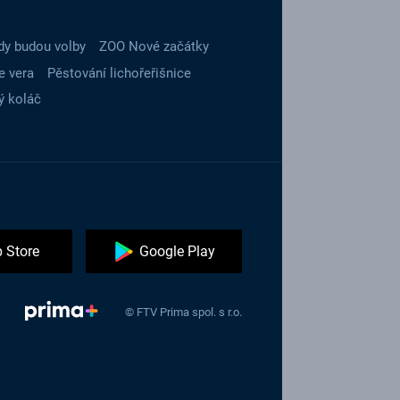
dy budou volby
ZOO Nové začátky
e vera
Pěstování lichořeřišnice
ý koláč
 Store
Google Play
© FTV Prima spol. s r.o.