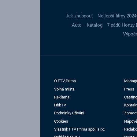
Jak zhubnout
Nejlepší filmy 2024
Auto – katalog
7 pádů Honzy 
Výpoče
O FTV Prima
Manag
Volná místa
Press
Reklama
Casting
HbbTV
Kontak
Podmínky užívání
Zpraco
Cookies
Nápov
Vlastník FTV Prima spol. s r.o.
Redak