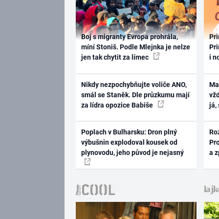
Boj s migranty Evropa prohrála,
Pri
míní Stoniš. Podle Mlejnka je nelze
Pri
jen tak chytit za límec
i n
Nikdy nezpochybňujte voliče ANO,
Ma
smál se Staněk. Dle průzkumu mají
vž
za lídra opozice Babiše
já,
Poplach v Bulharsku: Dron plný
Ro
výbušnin explodoval kousek od
Pr
plynovodu, jeho původ je nejasný
a 