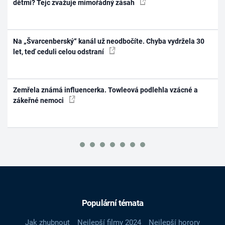
dětmi? Tejc zvažuje mimořádný zásah
Na „Švarcenberský“ kanál už neodbočíte. Chyba vydržela 30
let, teď ceduli celou odstraní
Zemřela známá influencerka. Towleová podlehla vzácné a
zákeřné nemoci
Populární témata
Jak zhubnout
Nejlepší filmy 2024
Nejlepší horory