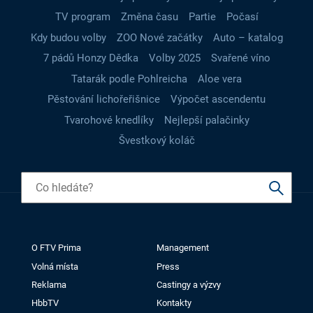
TV program
Změna času
Partie
Počasí
Kdy budou volby
ZOO Nové začátky
Auto – katalog
7 pádů Honzy Dědka
Volby 2025
Svařené víno
Tatarák podle Pohlreicha
Aloe vera
Pěstování lichořeřišnice
Výpočet ascendentu
Tvarohové knedlíky
Nejlepší palačinky
Švestkový koláč
O FTV Prima
Management
Volná místa
Press
Reklama
Castingy a výzvy
HbbTV
Kontakty