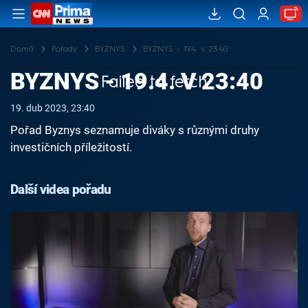
Domů
Pořady
BYZNYS
BYZNYS - 19.4. v 23:40
BYZNYS - 19.4. V 23:40
Failed to fetch
19. dub 2023, 23:40
Pořad Byznys seznamuje diváky s různými druhy
investičních příležitostí.
Další videa pořadu