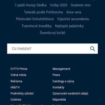
7 pádů Honzy Dědka
Volby 2025
Svařené víno
Tatarák podle Pohlreicha
Aloe vera
Pěstování lichořeřišnice
Výpočet ascendentu
Tvarohové knedlíky
Nejlepší palačinky
Švestkový koláč
O FTV Prima
Management
Volná místa
Press
Reklama
Castingy a výzvy
HbbTV
Kontakty
Podmínky užívání
Zpracování osobních údajů
Cookies
Nápověda