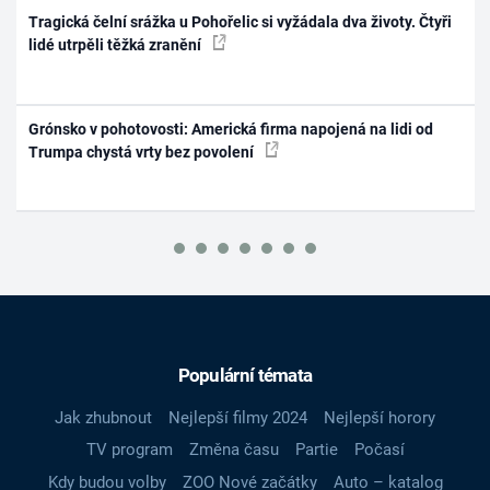
Tragická čelní srážka u Pohořelic si vyžádala dva životy. Čtyři
lidé utrpěli těžká zranění
Grónsko v pohotovosti: Americká firma napojená na lidi od
Trumpa chystá vrty bez povolení
Populární témata
Jak zhubnout
Nejlepší filmy 2024
Nejlepší horory
TV program
Změna času
Partie
Počasí
Kdy budou volby
ZOO Nové začátky
Auto – katalog