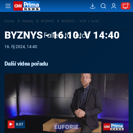
Domů
Pořady
BYZNYS
BYZNYS - 16.10. v 14:40
BYZNYS - 16.10. V 14:40
Failed to fetch
16. říj 2024, 14:40
Další videa pořadu
8:07