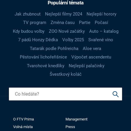
Populární témata
Jak zhubnout
Nejlepší filmy 2024
Nejlepší horory
TV program
Změna času
Partie
Počasí
Kdy budou volby
ZOO Nové začátky
Auto – katalog
7 pádů Honzy Dědka
Volby 2025
Svařené víno
Tatarák podle Pohlreicha
Aloe vera
Pěstování lichořeřišnice
Výpočet ascendentu
Tvarohové knedlíky
Nejlepší palačinky
Švestkový koláč
O FTV Prima
Management
Volná místa
Press