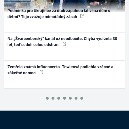
Podmínka pro Ukrajince za útok zápalnou lahví na dům s
dětmi? Tejc zvažuje mimořádný zásah
Na „Švarcenberský“ kanál už neodbočíte. Chyba vydržela 30
let, teď ceduli celou odstraní
Zemřela známá influencerka. Towleová podlehla vzácné a
zákeřné nemoci