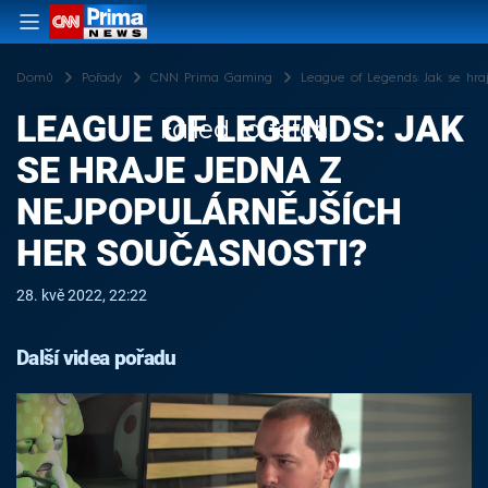
Domů
Pořady
CNN Prima Gaming
League of Legends: Jak se hra
LEAGUE OF LEGENDS: JAK
Failed to fetch
SE HRAJE JEDNA Z
NEJPOPULÁRNĚJŠÍCH
HER SOUČASNOSTI?
28. kvě 2022, 22:22
Další videa pořadu