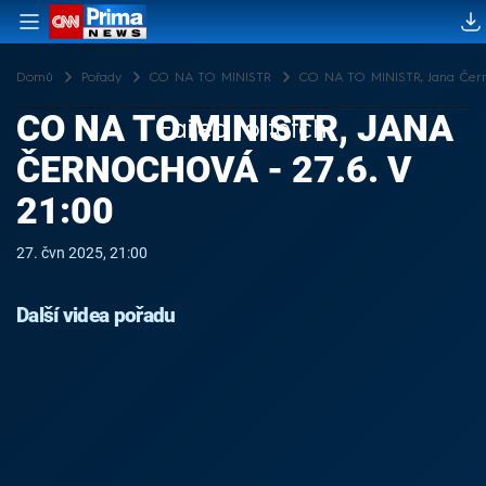
Domů
Pořady
CO NA TO MINISTR
CO NA TO MINISTR, Jana Černo
CO NA TO MINISTR, JANA
Failed to fetch
ČERNOCHOVÁ - 27.6. V
21:00
27. čvn 2025, 21:00
Další videa pořadu