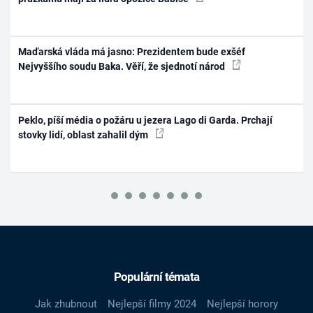
Maďarská vláda má jasno: Prezidentem bude exšéf
Nejvyššího soudu Baka. Věří, že sjednotí národ
Peklo, píší média o požáru u jezera Lago di Garda. Prchají
stovky lidí, oblast zahalil dým
Populární témata
Jak zhubnout
Nejlepší filmy 2024
Nejlepší horory