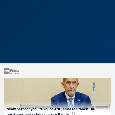
Nikdy nezpochybňujte voliče ANO, smál se Staněk. Dle
průzkumu mají za lídra opozice Babiše