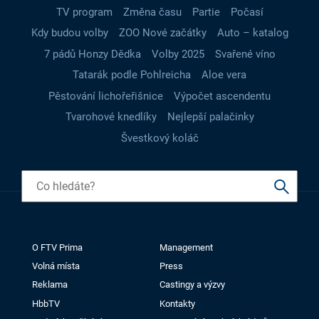
TV program
Změna času
Partie
Počasí
Kdy budou volby
ZOO Nové začátky
Auto – katalog
7 pádů Honzy Dědka
Volby 2025
Svařené víno
Tatarák podle Pohlreicha
Aloe vera
Pěstování lichořeřišnice
Výpočet ascendentu
Tvarohové knedlíky
Nejlepší palačinky
Švestkový koláč
O FTV Prima
Management
Volná místa
Press
Reklama
Castingy a výzvy
HbbTV
Kontakty