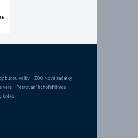
se
dy budou volby
ZOO Nové začátky
e vera
Pěstování lichořeřišnice
ý koláč