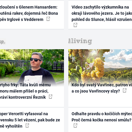
zloučení s Glenem Hansardem:
Video zachytilo výzkumníka na
outěná rakev, dojemná řeč Bona
okraji lávového jezera. Je to jak
zpěv Irglové s Vedderem
pohled do Slunce, hlásil vzruše
rtyho frky: Táta kvůli mému
Kdo byl svatý Vavřinec, patron v
oru málem přišel o práci,
a co jsou Vavřincovy slzy?
práví kontroverzní Řezník
per Vercetti vyfasoval na
Odhalte pravdu o kočičích mýtec
vensku 5 let vězení, pak bude ze
Proč černá kočka nenosí smůlu?
mě vyhoštěn