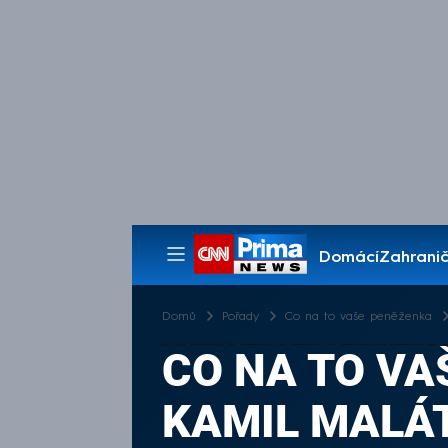
Domácí
Zahranič
Pořady
Domů
Pořady
Co na to vaše peněženka
CO NA TO VA
KAMIL MALÁT 