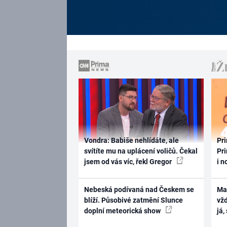
Vondra: Babiše nehlídáte, ale
Pri
svítíte mu na uplácení voličů. Čekal
Pri
jsem od vás víc, řekl Gregor
i n
Nebeská podívaná nad Českem se
Ma
blíží. Působivé zatmění Slunce
vž
doplní meteorická show
já,