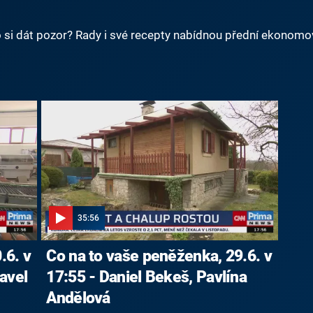
o si dát pozor? Rady i své recepty nabídnou přední ekonomové
35:56
.6. v
Co na to vaše peněženka, 29.6. v
avel
17:55 - Daniel Bekeš, Pavlína
Andělová