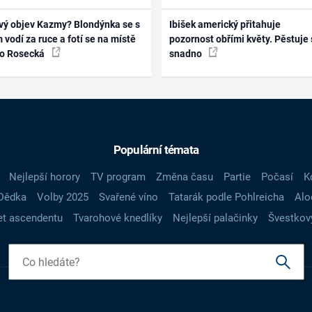
vý objev Kazmy? Blondýnka se s
Ibišek americký přitahuje
 vodí za ruce a fotí se na místě
pozornost obřími květy. Pěstuje 
ko Rosecká
snadno
Populární témata
Nejlepší horory
TV program
Změna času
Partie
Počasí
K
Dědka
Volby 2025
Svařené víno
Tatarák podle Pohlreicha
Alo
t ascendentu
Tvarohové knedlíky
Nejlepší palačinky
Švestkov