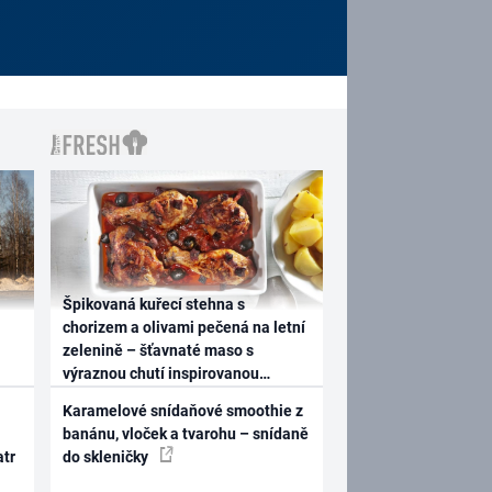
Špikovaná kuřecí stehna s
chorizem a olivami pečená na letní
zelenině – šťavnaté maso s
výraznou chutí inspirovanou
Španělskem
Karamelové snídaňové smoothie z
banánu, vloček a tvarohu – snídaně
atr
do skleničky