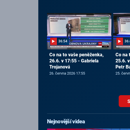
36:54
36:
Co na to vaše peněženka,
Co na 
26.6. v 17:55 - Gabriela
25.6. v
Trojanová
Petr B
26. června 2026 17:55
25. červ
S
Nejnovější videa