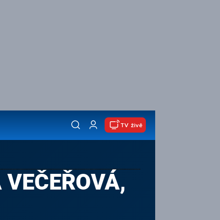
TV živě
A VEČEŘOVÁ,