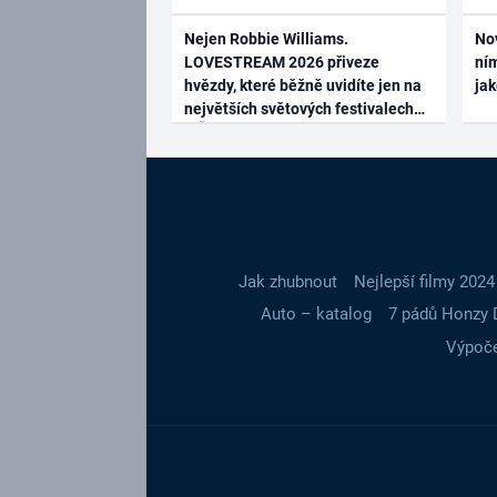
Nejen Robbie Williams.
No
LOVESTREAM 2026 přiveze
ním
hvězdy, které běžně uvidíte jen na
ja
největších světových festivalech
Jak zhubnout
Nejlepší filmy 2024
Auto – katalog
7 pádů Honzy 
Výpoče