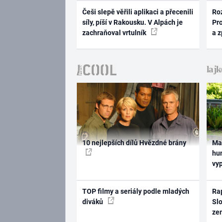
Češi slepě věřili aplikaci a přecenili
Ro
síly, píší v Rakousku. V Alpách je
Pr
zachraňoval vrtulník
a 
10 nejlepších dílů Hvězdné brány
Ma
hum
vy
TOP filmy a seriály podle mladých
Rap
diváků
Slo
ze