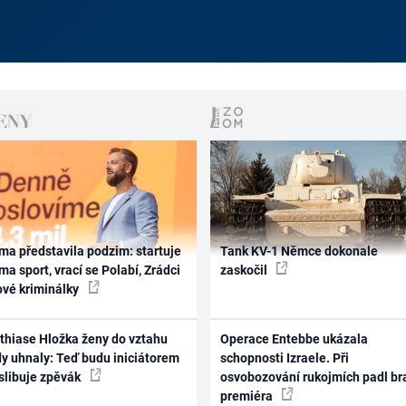
ma představila podzim: startuje
Tank KV-1 Němce dokonale
ma sport, vrací se Polabí, Zrádci
zaskočil
ové kriminálky
thiase Hložka ženy do vztahu
Operace Entebbe ukázala
dy uhnaly: Teď budu iniciátorem
schopnosti Izraele. Při
 slibuje zpěvák
osvobozování rukojmích padl br
premiéra