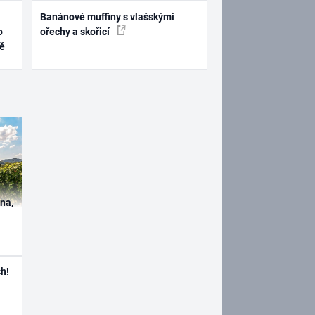
Banánové muffiny s vlašskými
o
ořechy a skořicí
ně
ína,
h!