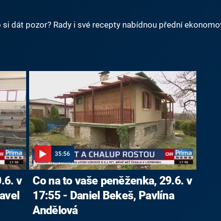
o si dát pozor? Rady i své recepty nabídnou přední ekonomové
35:56
.6. v
Co na to vaše peněženka, 29.6. v
avel
17:55 - Daniel Bekeš, Pavlína
Andělová