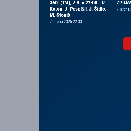
360° (TV), 7.8. v 22:00 - R.
ZPRÁVY
Koten, J. Pospíšil, J. Šídlo,
7. srpna
M. Stoniš
7. srpna 2026 22:00