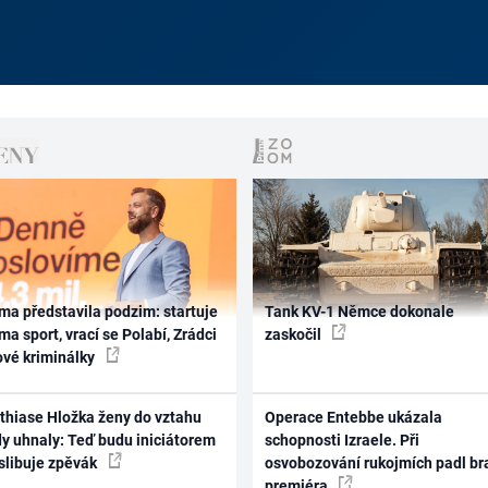
ma představila podzim: startuje
Tank KV-1 Němce dokonale
ma sport, vrací se Polabí, Zrádci
zaskočil
ové kriminálky
thiase Hložka ženy do vztahu
Operace Entebbe ukázala
dy uhnaly: Teď budu iniciátorem
schopnosti Izraele. Při
 slibuje zpěvák
osvobozování rukojmích padl br
premiéra