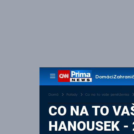
Domácí
Zahranič
Pořady
Domů
Pořady
Co na to vaše peněženka
CO NA TO VA
HANOUSEK - 2