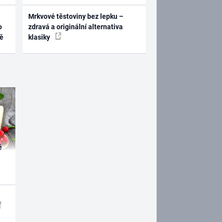
Mrkvové těstoviny bez lepku –
o
zdravá a originální alternativa
ně
klasiky
é