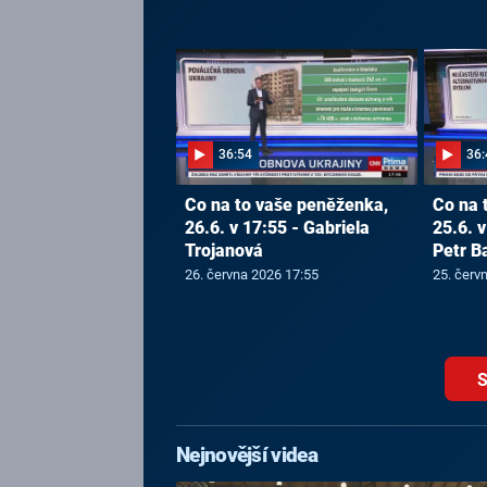
36:54
36:
Co na to vaše peněženka,
Co na 
26.6. v 17:55 - Gabriela
25.6. v
Trojanová
Petr B
26. června 2026 17:55
25. červ
S
Nejnovější videa