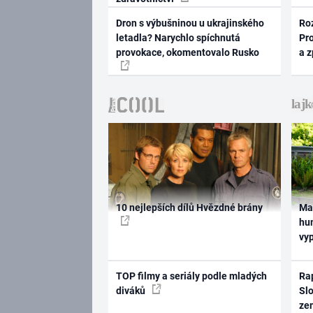
Dron s výbušninou u ukrajinského
Ro
letadla? Narychlo spíchnutá
Pr
provokace, okomentovalo Rusko
a 
10 nejlepších dílů Hvězdné brány
Ma
hum
vy
TOP filmy a seriály podle mladých
Rap
diváků
Slo
ze