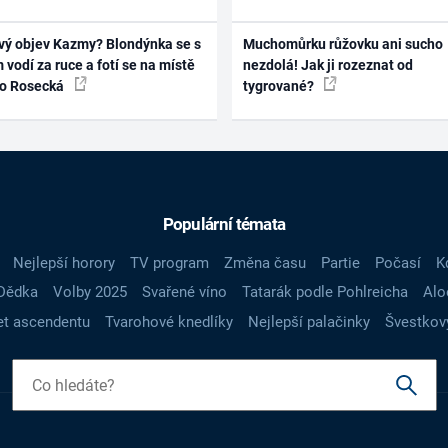
vý objev Kazmy? Blondýnka se s
Muchomůrku růžovku ani sucho
 vodí za ruce a fotí se na místě
nezdolá! Jak ji rozeznat od
ko Rosecká
tygrované?
Populární témata
Nejlepší horory
TV program
Změna času
Partie
Počasí
K
Dědka
Volby 2025
Svařené víno
Tatarák podle Pohlreicha
Alo
t ascendentu
Tvarohové knedlíky
Nejlepší palačinky
Švestkov