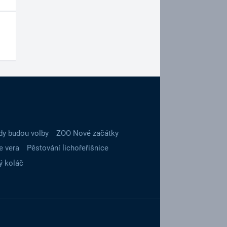
dy budou volby
ZOO Nové začátky
e vera
Pěstování lichořeřišnice
ý koláč