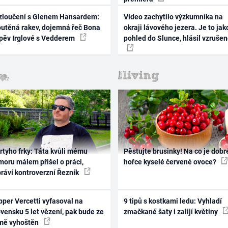
zloučení s Glenem Hansardem:
Video zachytilo výzkumníka na
outěná rakev, dojemná řeč Bona
okraji lávového jezera. Je to jak
zpěv Irglové s Vedderem
pohled do Slunce, hlásil vzruše
rtyho frky: Táta kvůli mému
Pěstujte brusinky! Na co je dobr
oru málem přišel o práci,
hořce kyselé červené ovoce?
práví kontroverzní Řezník
per Vercetti vyfasoval na
9 tipů s kostkami ledu: Vyhladí
vensku 5 let vězení, pak bude ze
zmačkané šaty i zalijí květiny
mě vyhoštěn