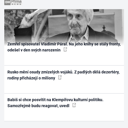
Zemřel spisovatel Vladimír Páral. Na jeho knihy se stály fronty,
odešel v den svých narozenin
Rusko mění osudy zmizelých vojáků. Z padlých dělá dezertéry,
rodiny přicházejí o miliony
Babiš si chce posvítit na Klempířovu kulturní politiku.
Samozřejmě budu reagovat, uvedl