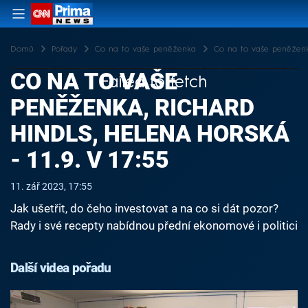
Domů
Pořady
Co na to vaše peněženka
Co na to vaše peněženka,
CO NA TO VAŠE
Failed to fetch
PENĚŽENKA, RICHARD
HINDLS, HELENA HORSKÁ
- 11.9. V 17:55
11. zář 2023, 17:55
Jak ušetřit, do čeho investovat a na co si dát pozor?
Rady i své recepty nabídnou přední ekonomové i politici
Další videa pořadu