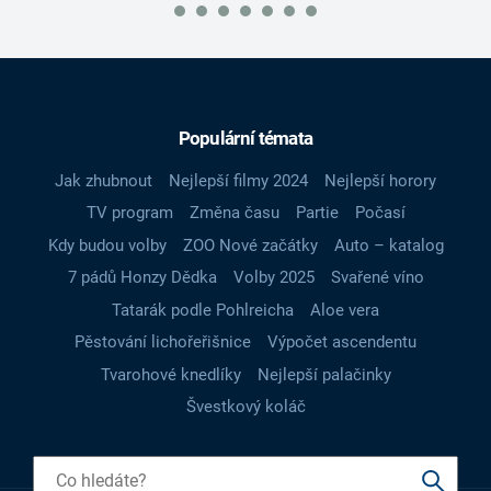
Populární témata
Jak zhubnout
Nejlepší filmy 2024
Nejlepší horory
TV program
Změna času
Partie
Počasí
Kdy budou volby
ZOO Nové začátky
Auto – katalog
7 pádů Honzy Dědka
Volby 2025
Svařené víno
Tatarák podle Pohlreicha
Aloe vera
Pěstování lichořeřišnice
Výpočet ascendentu
Tvarohové knedlíky
Nejlepší palačinky
Švestkový koláč