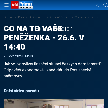
Domů
Pořady
Co na to vaše peněženka
Co na to vaše peněženka
CO NA TO VAŠE
Failed to fetch
PENĚŽENKA - 26.6. V
14:40
26. čvn 2024, 14:40
Jak volby ovlivní finanční situaci českých domácností?
Odpovědí ekonomové i kandidáti do Poslanecké
sněmovny
Další videa pořadu