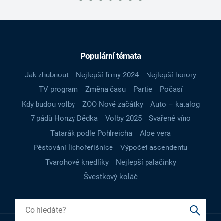
Populární témata
Jak zhubnout
Nejlepší filmy 2024
Nejlepší horory
TV program
Změna času
Partie
Počasí
Kdy budou volby
ZOO Nové začátky
Auto – katalog
7 pádů Honzy Dědka
Volby 2025
Svařené víno
Tatarák podle Pohlreicha
Aloe vera
Pěstování lichořeřišnice
Výpočet ascendentu
Tvarohové knedlíky
Nejlepší palačinky
Švestkový koláč