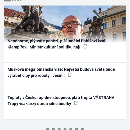
Neodborné, plýtváte penězi, píší umělci Babišovi kvůli
Klempířovi. Ministr kulturní politiku hájí
Muskova megalomanská vize: Největší budova světa bude
vyrábět čipy pro roboty i vesmír
Teploty v Česku rapidně stoupnou, platí trojitá VÝSTRAHA.
Tropy však brzy utnou silné bouřky