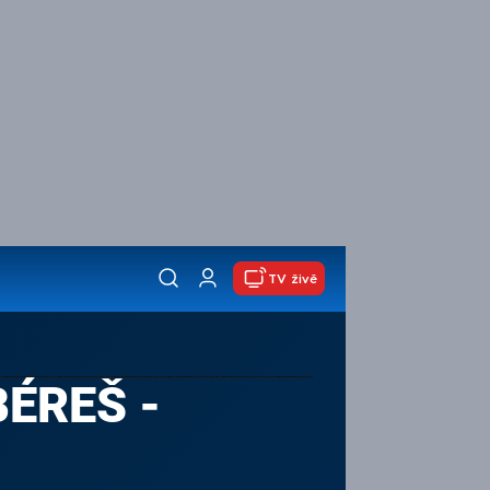
TV živě
BÉREŠ -