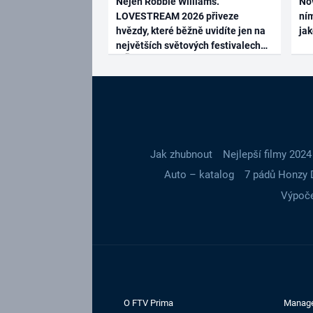
Nejen Robbie Williams.
No
LOVESTREAM 2026 přiveze
ním
hvězdy, které běžně uvidíte jen na
ja
největších světových festivalech
Jak zhubnout
Nejlepší filmy 2024
Auto – katalog
7 pádů Honzy 
Výpoče
O FTV Prima
Manag