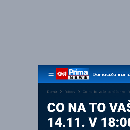
Domácí
Zahranič
Pořady
Domů
Pořady
Co na to vaše peněženka
CO NA TO VA
14.11. V 18:0