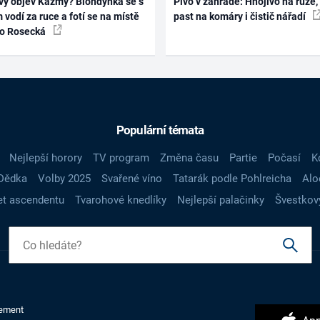
vý objev Kazmy? Blondýnka se s
Pivo v zahradě: Hnojivo na růže,
 vodí za ruce a fotí se na místě
past na komáry i čistič nářadí
ko Rosecká
Populární témata
Nejlepší horory
TV program
Změna času
Partie
Počasí
K
Dědka
Volby 2025
Svařené víno
Tatarák podle Pohlreicha
Alo
t ascendentu
Tvarohové knedlíky
Nejlepší palačinky
Švestkov
ement