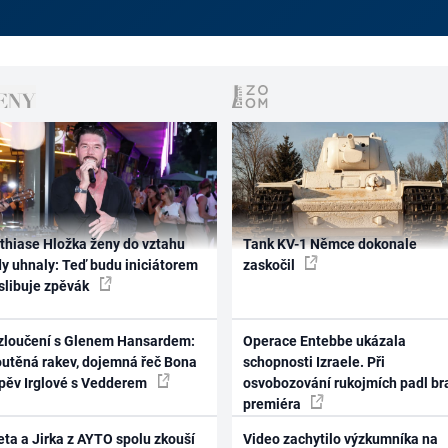
thiase Hložka ženy do vztahu
Tank KV-1 Němce dokonale
dy uhnaly: Teď budu iniciátorem
zaskočil
 slibuje zpěvák
zloučení s Glenem Hansardem:
Operace Entebbe ukázala
outěná rakev, dojemná řeč Bona
schopnosti Izraele. Při
zpěv Irglové s Vedderem
osvobozování rukojmích padl br
premiéra
ta a Jirka z AYTO spolu zkouší
Video zachytilo výzkumníka na