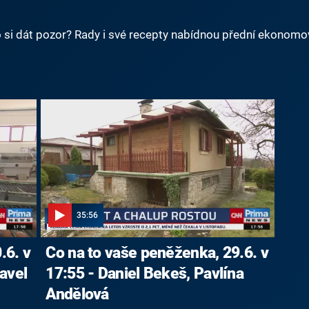
o si dát pozor? Rady i své recepty nabídnou přední ekonomové
35:56
.6. v
Co na to vaše peněženka, 29.6. v
avel
17:55 - Daniel Bekeš, Pavlína
Andělová