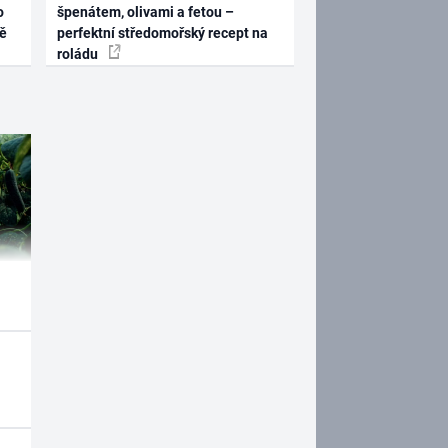
o
špenátem, olivami a fetou –
ně
perfektní středomořský recept na
roládu