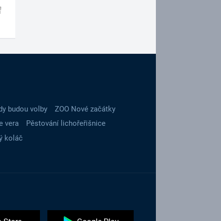
dy budou volby
ZOO Nové začátky
e vera
Pěstování lichořeřišnice
ý koláč