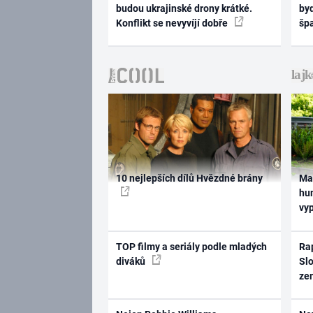
budou ukrajinské drony krátké.
byd
Konflikt se nevyvíjí dobře
šp
10 nejlepších dílů Hvězdné brány
Ma
hum
vy
TOP filmy a seriály podle mladých
Rap
diváků
Slo
ze