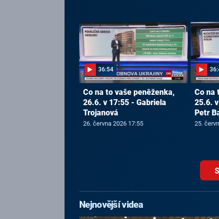
36:54
36:
Co na to vaše peněženka,
Co na 
26.6. v 17:55 - Gabriela
25.6. v
Trojanová
Petr B
26. června 2026 17:55
25. červ
S
Nejnovější videa