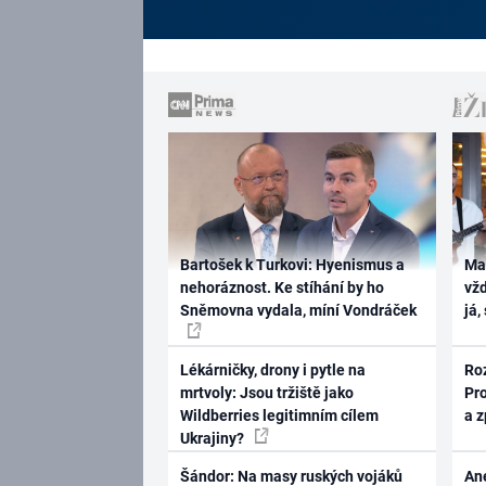
Bartošek k Turkovi: Hyenismus a
Ma
nehoráznost. Ke stíhání by ho
vž
Sněmovna vydala, míní Vondráček
já,
Lékárničky, drony i pytle na
Ro
mrtvoly: Jsou tržiště jako
Pr
Wildberries legitimním cílem
a 
Ukrajiny?
Šándor: Na masy ruských vojáků
Ane