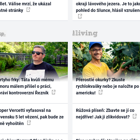
let. Válise mrzí, že ukázal
okraji lávového jezera. Je to jak
atné stránky
pohled do Slunce, hlásil vzruše
rtyho frky: Táta kvůli mému
Přerostlé okurky? Zkuste
oru málem přišel o práci,
rychlokvašky nebo je naložte po
práví kontroverzní Řezník
americku!
per Vercetti vyfasoval na
Růžová plíseň: Zbavte se jí co
vensku 5 let vězení, pak bude ze
nejdříve! Jak ji zlikvidovat?
mě vyhoštěn