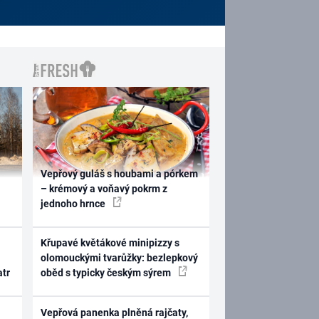
Vepřový guláš s houbami a pórkem
– krémový a voňavý pokrm z
jednoho hrnce
Křupavé květákové minipizzy s
olomouckými tvarůžky: bezlepkový
atr
oběd s typicky českým sýrem
Vepřová panenka plněná rajčaty,