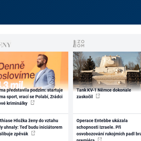
ma představila podzim: startuje
Tank KV-1 Němce dokonale
ma sport, vrací se Polabí, Zrádci
zaskočil
ové kriminálky
thiase Hložka ženy do vztahu
Operace Entebbe ukázala
dy uhnaly: Teď budu iniciátorem
schopnosti Izraele. Při
 slibuje zpěvák
osvobozování rukojmích padl br
premiéra