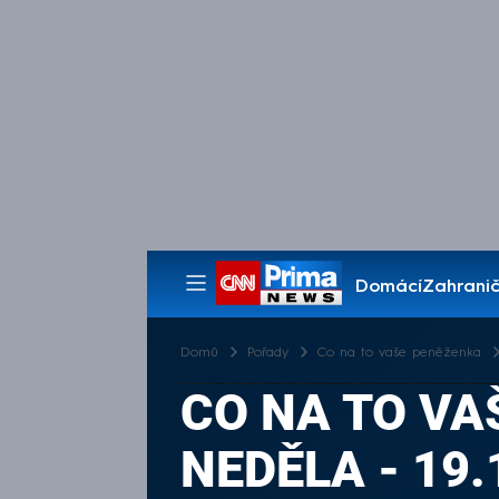
Domácí
Zahranič
Pořady
Domů
Pořady
Co na to vaše peněženka
CO NA TO VA
NEDĚLA - 19.1