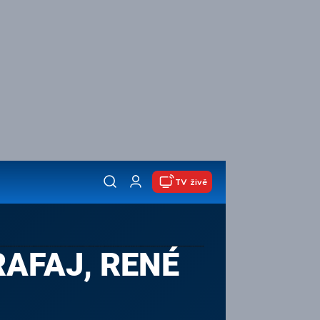
TV živě
RAFAJ, RENÉ