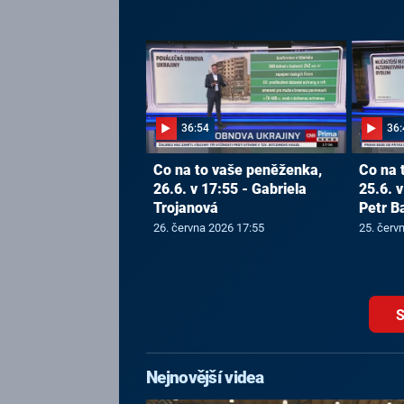
36:54
36:
Co na to vaše peněženka,
Co na 
26.6. v 17:55 - Gabriela
25.6. v
Trojanová
Petr B
26. června 2026 17:55
25. červ
S
Nejnovější videa