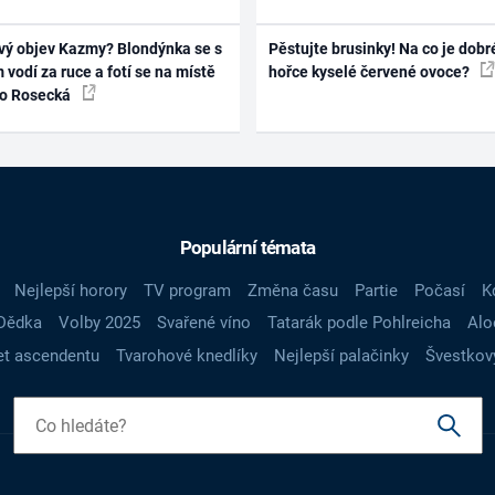
vý objev Kazmy? Blondýnka se s
Pěstujte brusinky! Na co je dobr
 vodí za ruce a fotí se na místě
hořce kyselé červené ovoce?
ko Rosecká
Populární témata
Nejlepší horory
TV program
Změna času
Partie
Počasí
K
Dědka
Volby 2025
Svařené víno
Tatarák podle Pohlreicha
Alo
t ascendentu
Tvarohové knedlíky
Nejlepší palačinky
Švestkov