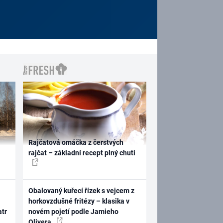
Rajčatová omáčka z čerstvých
rajčat – základní recept plný chuti
Obalovaný kuřecí řízek s vejcem z
horkovzdušné fritézy – klasika v
atr
novém pojetí podle Jamieho
Olivera