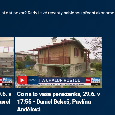
o si dát pozor? Rady i své recepty nabídnou přední ekonomové
35:56
.6. v
Co na to vaše peněženka, 29.6. v
avel
17:55 - Daniel Bekeš, Pavlína
Andělová