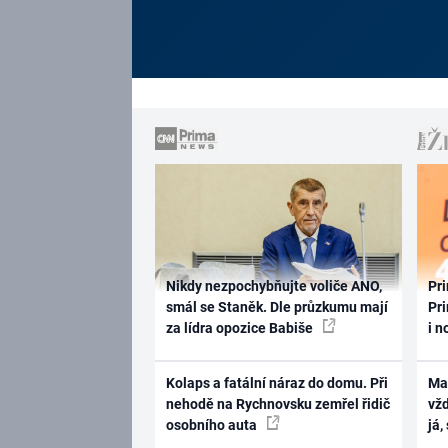
Nikdy nezpochybňujte voliče ANO,
Pri
smál se Staněk. Dle průzkumu mají
Pri
za lídra opozice Babiše
i n
Kolaps a fatální náraz do domu. Při
Ma
nehodě na Rychnovsku zemřel řidič
vž
osobního auta
já,