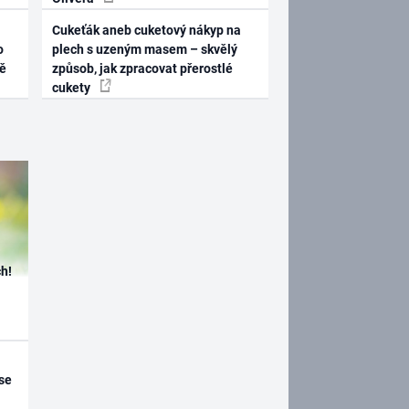
Cukeťák aneb cuketový nákyp na
o
plech s uzeným masem – skvělý
ně
způsob, jak zpracovat přerostlé
cukety
h!
se