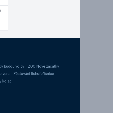
é
dy budou volby
ZOO Nové začátky
e vera
Pěstování lichořeřišnice
ý koláč