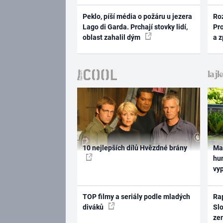
Peklo, píší média o požáru u jezera
Ro
Lago di Garda. Prchají stovky lidí,
Pr
oblast zahalil dým
a 
10 nejlepších dílů Hvězdné brány
Ma
hum
vy
TOP filmy a seriály podle mladých
Rap
diváků
Slo
ze