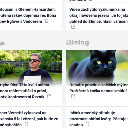
zloučení s Glenem Hansardem:
Video zachytilo výzkumníka na
outěná rakev, dojemná řeč Bona
okraji lávového jezera. Je to jak
zpěv Irglové s Vedderem
pohled do Slunce, hlásil vzruše
rtyho frky: Táta kvůli mému
Odhalte pravdu o kočičích mýtec
oru málem přišel o práci,
Proč černá kočka nenosí smůlu?
práví kontroverzní Řezník
per Vercetti vyfasoval na
Ibišek americký přitahuje
vensku 5 let vězení, pak bude ze
pozornost obřími květy. Pěstuje 
mě vyhoštěn
snadno