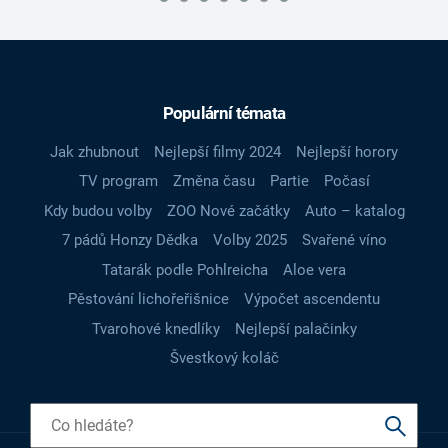
Populární témata
Jak zhubnout
Nejlepší filmy 2024
Nejlepší horory
TV program
Změna času
Partie
Počasí
Kdy budou volby
ZOO Nové začátky
Auto – katalog
7 pádů Honzy Dědka
Volby 2025
Svařené víno
Tatarák podle Pohlreicha
Aloe vera
Pěstování lichořeřišnice
Výpočet ascendentu
Tvarohové knedlíky
Nejlepší palačinky
Švestkový koláč