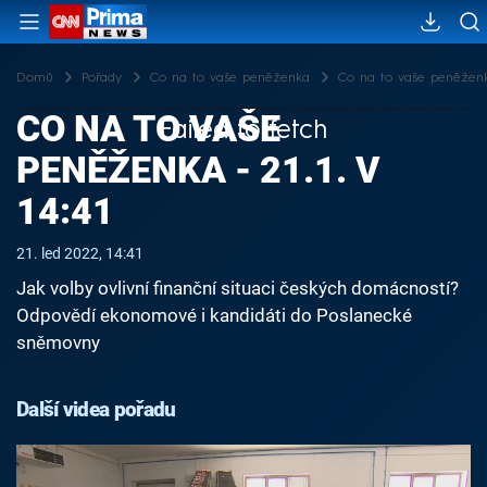
Domů
Pořady
Co na to vaše peněženka
Co na to vaše peněženka 
CO NA TO VAŠE
Failed to fetch
PENĚŽENKA - 21.1. V
14:41
21. led 2022, 14:41
Jak volby ovlivní finanční situaci českých domácností?
Odpovědí ekonomové i kandidáti do Poslanecké
sněmovny
Další videa pořadu