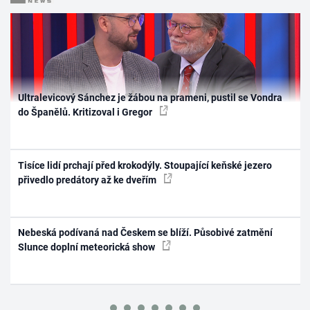
Ultralevicový Sánchez je žábou na prameni, pustil se Vondra
do Španělů. Kritizoval i Gregor
Tisíce lidí prchají před krokodýly. Stoupající keňské jezero
přivedlo predátory až ke dveřím
Nebeská podívaná nad Českem se blíží. Působivé zatmění
Slunce doplní meteorická show