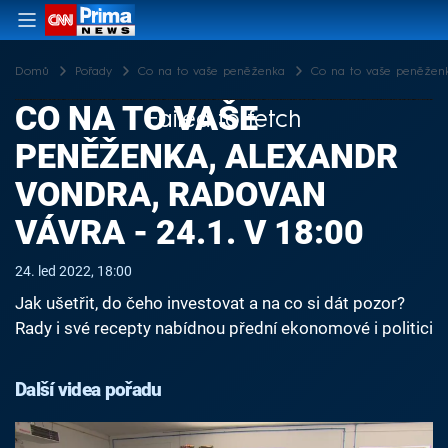
Domů
Pořady
Co na to vaše peněženka
Co na to vaše peněženka
CO NA TO VAŠE
Failed to fetch
PENĚŽENKA, ALEXANDR
VONDRA, RADOVAN
VÁVRA - 24.1. V 18:00
24. led 2022, 18:00
Jak ušetřit, do čeho investovat a na co si dát pozor?
Rady i své recepty nabídnou přední ekonomové i politici
Další videa pořadu