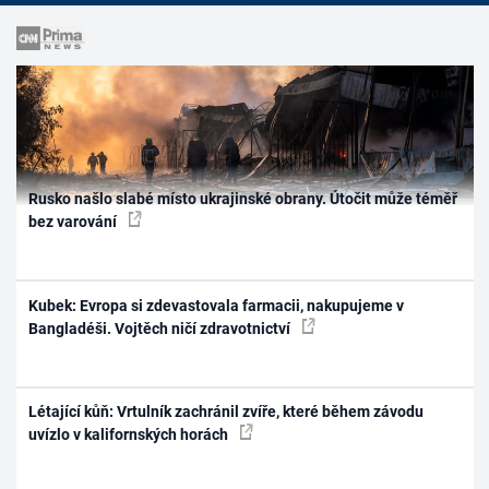
Rusko našlo slabé místo ukrajinské obrany. Útočit může téměř
bez varování
Kubek: Evropa si zdevastovala farmacii, nakupujeme v
Bangladéši. Vojtěch ničí zdravotnictví
Létající kůň: Vrtulník zachránil zvíře, které během závodu
uvízlo v kalifornských horách