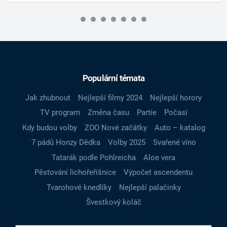
Populární témata
Jak zhubnout
Nejlepší filmy 2024
Nejlepší horory
TV program
Změna času
Partie
Počasí
Kdy budou volby
ZOO Nové začátky
Auto – katalog
7 pádů Honzy Dědka
Volby 2025
Svařené víno
Tatarák podle Pohlreicha
Aloe vera
Pěstování lichořeřišnice
Výpočet ascendentu
Tvarohové knedlíky
Nejlepší palačinky
Švestkový koláč