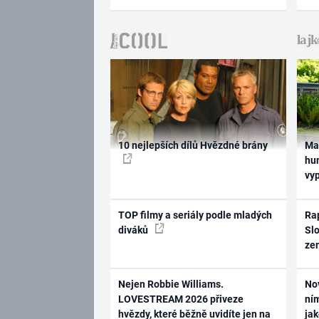
10 nejlepších dílů Hvězdné brány
Ma
hum
vy
TOP filmy a seriály podle mladých
Rap
diváků
Slo
ze
Nejen Robbie Williams.
No
LOVESTREAM 2026 přiveze
ním
hvězdy, které běžně uvidíte jen na
ja