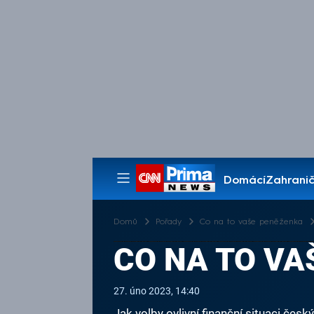
Domácí
Zahranič
Pořady
Domů
Pořady
Co na to vaše peněženka
CO NA TO VAŠ
27. úno 2023, 14:40
Jak volby ovlivní finanční situaci č