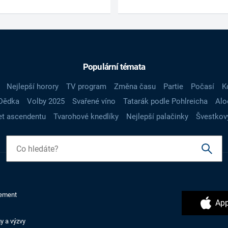
Populární témata
Nejlepší horory
TV program
Změna času
Partie
Počasí
K
Dědka
Volby 2025
Svařené víno
Tatarák podle Pohlreicha
Alo
t ascendentu
Tvarohové knedlíky
Nejlepší palačinky
Švestkov
ement
App
y a výzvy