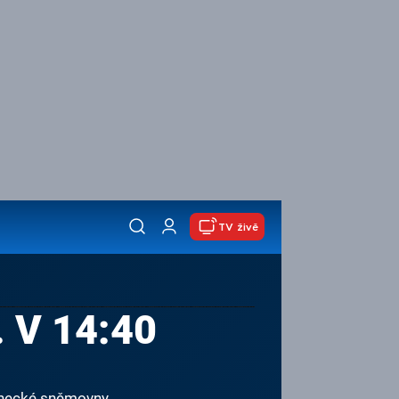
TV živě
 V 14:40
lanecké sněmovny