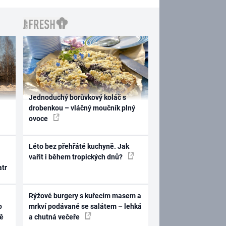
Jednoduchý borůvkový koláč s
drobenkou – vláčný moučník plný
ovoce
Léto bez přehřáté kuchyně. Jak
vařit i během tropických dnů?
atr
Rýžové burgery s kuřecím masem a
o
mrkví podávané se salátem – lehká
ně
a chutná večeře