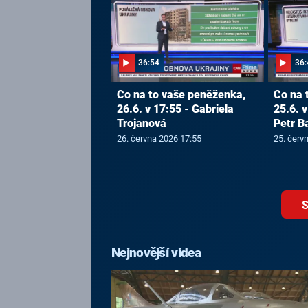
36:54
36:
Co na to vaše peněženka,
Co na 
26.6. v 17:55 - Gabriela
25.6. v
Trojanová
Petr B
26. června 2026 17:55
25. červ
S
Nejnovější videa