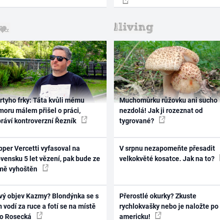
rtyho frky: Táta kvůli mému
Muchomůrku růžovku ani sucho
oru málem přišel o práci,
nezdolá! Jak ji rozeznat od
práví kontroverzní Řezník
tygrované?
per Vercetti vyfasoval na
V srpnu nezapomeňte přesadit
vensku 5 let vězení, pak bude ze
velkokvěté kosatce. Jak na to?
mě vyhoštěn
vý objev Kazmy? Blondýnka se s
Přerostlé okurky? Zkuste
 vodí za ruce a fotí se na místě
rychlokvašky nebo je naložte po
ko Rosecká
americku!