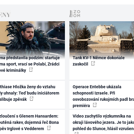
ma představila podzim: startuje
Tank KV-1 Němce dokonale
ma sport, vrací se Polabí, Zrádci
zaskočil
ové kriminálky
thiase Hložka ženy do vztahu
Operace Entebbe ukázala
dy uhnaly: Teď budu iniciátorem
schopnosti Izraele. Při
 slibuje zpěvák
osvobozování rukojmích padl br
premiéra
zloučení s Glenem Hansardem:
Video zachytilo výzkumníka na
outěná rakev, dojemná řeč Bona
okraji lávového jezera. Je to jak
zpěv Irglové s Vedderem
pohled do Slunce, hlásil vzruše