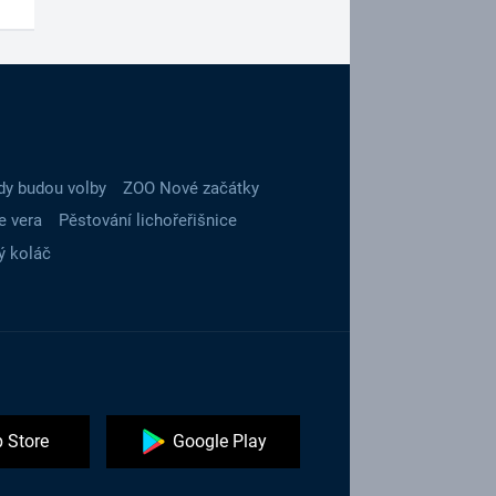
dy budou volby
ZOO Nové začátky
e vera
Pěstování lichořeřišnice
ý koláč
 Store
Google Play