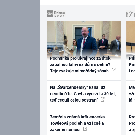
Podmínka pro Ukrajince za útok
Pri
zápalnou lahví na dům s dětmi?
Pri
Tejc zvažuje mimořádný zásah
i n
Na „Švarcenberský“ kanál už
Ma
neodbočíte. Chyba vydržela 30 let,
vž
teď ceduli celou odstraní
já,
Zemřela známá influencerka.
Ro
Towleová podlehla vzácné a
Pr
zákeřné nemoci
a 