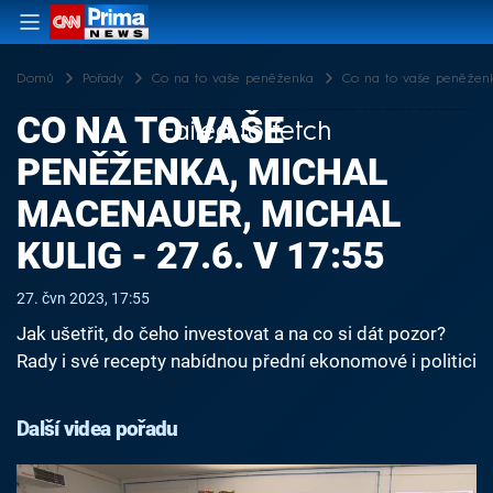
Domů
Pořady
Co na to vaše peněženka
Co na to vaše peněženka
CO NA TO VAŠE
Failed to fetch
PENĚŽENKA, MICHAL
MACENAUER, MICHAL
KULIG - 27.6. V 17:55
27. čvn 2023, 17:55
Jak ušetřit, do čeho investovat a na co si dát pozor?
Rady i své recepty nabídnou přední ekonomové i politici
Další videa pořadu