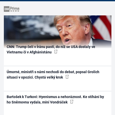
CNN: Trump čelí v Íránu pasti, do níž se USA dostaly ve
Vietnamu či v Afghánistánu
Úmorné, ministři s námi nechodí do debat, popsal Grolich
situaci v opozici. Chystá velký krok
Bartošek k Turkovi: Hyenismus a nehoráznost. Ke stíhání by
ho Sněmovna vydala, míní Vondráček