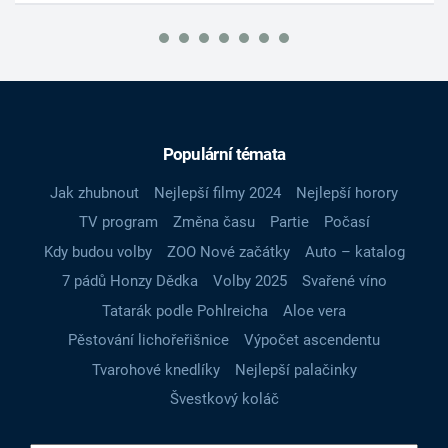
Populární témata
Jak zhubnout
Nejlepší filmy 2024
Nejlepší horory
TV program
Změna času
Partie
Počasí
Kdy budou volby
ZOO Nové začátky
Auto – katalog
7 pádů Honzy Dědka
Volby 2025
Svařené víno
Tatarák podle Pohlreicha
Aloe vera
Pěstování lichořeřišnice
Výpočet ascendentu
Tvarohové knedlíky
Nejlepší palačinky
Švestkový koláč