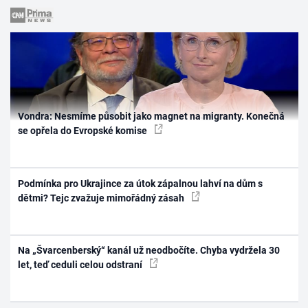
Vondra: Nesmíme působit jako magnet na migranty. Konečná
se opřela do Evropské komise
Podmínka pro Ukrajince za útok zápalnou lahví na dům s
dětmi? Tejc zvažuje mimořádný zásah
Na „Švarcenberský“ kanál už neodbočíte. Chyba vydržela 30
let, teď ceduli celou odstraní