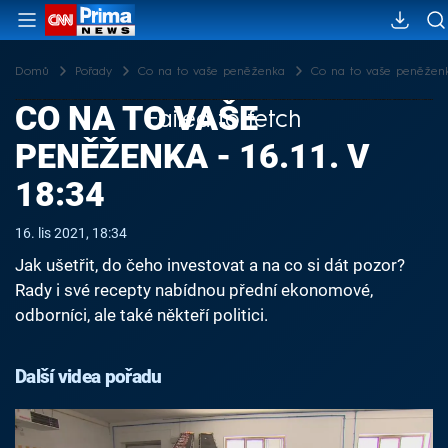
Domů
Pořady
Co na to vaše peněženka
Co na to vaše peněženka 
CO NA TO VAŠE
Failed to fetch
PENĚŽENKA - 16.11. V
18:34
16. lis 2021, 18:34
Jak ušetřit, do čeho investovat a na co si dát pozor?
Rady i své recepty nabídnou přední ekonomové,
odborníci, ale také někteří politici.
Další videa pořadu