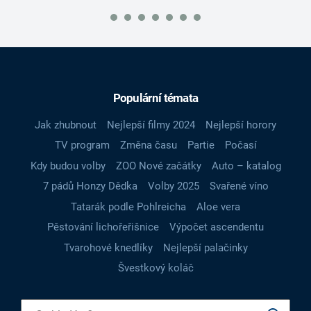
Populární témata
Jak zhubnout
Nejlepší filmy 2024
Nejlepší horory
TV program
Změna času
Partie
Počasí
Kdy budou volby
ZOO Nové začátky
Auto – katalog
7 pádů Honzy Dědka
Volby 2025
Svařené víno
Tatarák podle Pohlreicha
Aloe vera
Pěstování lichořeřišnice
Výpočet ascendentu
Tvarohové knedlíky
Nejlepší palačinky
Švestkový koláč