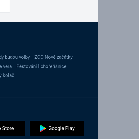
dy budou volby
ZOO Nové začátky
e vera
Pěstování lichořeřišnice
ý koláč
 Store
Google Play