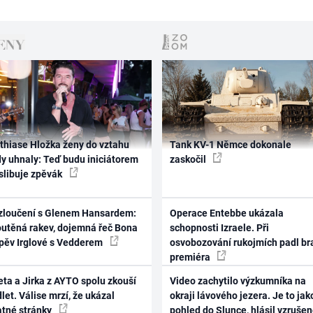
thiase Hložka ženy do vztahu
Tank KV-1 Němce dokonale
dy uhnaly: Teď budu iniciátorem
zaskočil
 slibuje zpěvák
zloučení s Glenem Hansardem:
Operace Entebbe ukázala
outěná rakev, dojemná řeč Bona
schopnosti Izraele. Při
zpěv Irglové s Vedderem
osvobozování rukojmích padl br
premiéra
ta a Jirka z AYTO spolu zkouší
Video zachytilo výzkumníka na
let. Válise mrzí, že ukázal
okraji lávového jezera. Je to jak
atné stránky
pohled do Slunce, hlásil vzruše