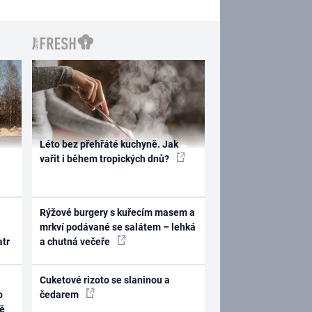
Léto bez přehřáté kuchyně. Jak
vařit i během tropických dnů?
Rýžové burgery s kuřecím masem a
mrkví podávané se salátem – lehká
atr
a chutná večeře
Cuketové rizoto se slaninou a
o
čedarem
ně