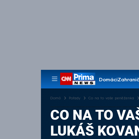
Domácí
Zahranič
Pořady
Domů
Pořady
Co na to vaše peněženka
CO NA TO VA
LUKÁŠ KOVAND