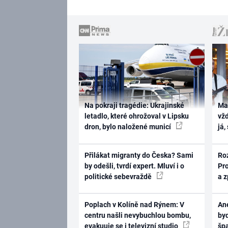
Na pokraji tragédie: Ukrajinské
Ma
letadlo, které ohrožoval v Lipsku
vž
dron, bylo naložené municí
já,
Přilákat migranty do Česka? Sami
Ro
by odešli, tvrdí expert. Mluví i o
Pr
politické sebevraždě
a 
Poplach v Kolíně nad Rýnem: V
Ane
centru našli nevybuchlou bombu,
byd
evakuuje se i televizní studio
šp