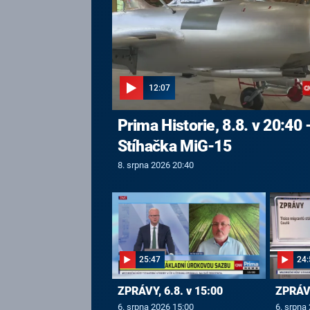
12:07
Prima Historie, 8.8. v 20:40 
Stíhačka MiG-15
8. srpna 2026 20:40
25:47
24:
ZPRÁVY, 6.8. v 15:00
ZPRÁVY
6. srpna 2026 15:00
6. srpna