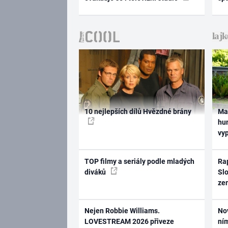
10 nejlepších dílů Hvězdné brány
Ma
hum
vy
TOP filmy a seriály podle mladých
Rap
diváků
Slo
ze
Nejen Robbie Williams.
No
LOVESTREAM 2026 přiveze
ním