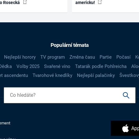
ko Rosecká
americku!
Populární témata
Nejlepší horory
TV program
Změna času
Partie
Počasí
K
Dědka
Volby 2025
Svařené víno
Tatarák podle Pohlreicha
Alo
t ascendentu
Tvarohové knedlíky
Nejlepší palačinky
Švestkov
ement
App