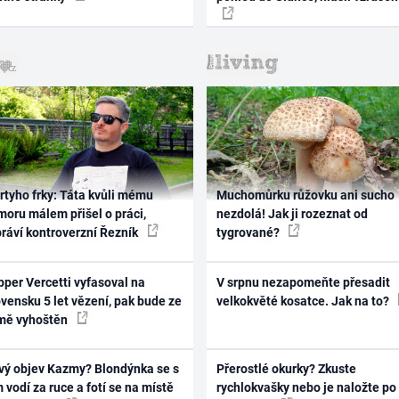
rtyho frky: Táta kvůli mému
Muchomůrku růžovku ani sucho
oru málem přišel o práci,
nezdolá! Jak ji rozeznat od
práví kontroverzní Řezník
tygrované?
per Vercetti vyfasoval na
V srpnu nezapomeňte přesadit
vensku 5 let vězení, pak bude ze
velkokvěté kosatce. Jak na to?
mě vyhoštěn
vý objev Kazmy? Blondýnka se s
Přerostlé okurky? Zkuste
 vodí za ruce a fotí se na místě
rychlokvašky nebo je naložte po