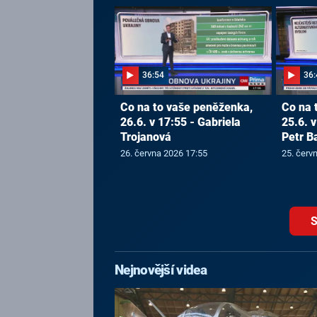
36:54
36:
Co na to vaše peněženka,
Co na 
26.6. v 17:55 - Gabriela
25.6. v
Trojanová
Petr B
26. června 2026 17:55
25. červ
S
Nejnovější videa