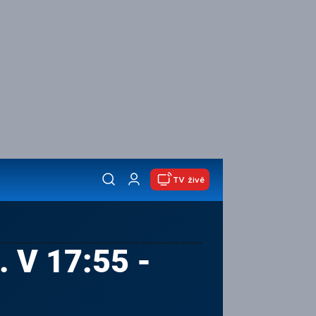
TV živě
 V 17:55 -