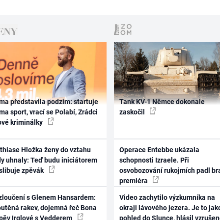
ma představila podzim: startuje
Tank KV-1 Němce dokonale
ma sport, vrací se Polabí, Zrádci
zaskočil
ové kriminálky
thiase Hložka ženy do vztahu
Operace Entebbe ukázala
dy uhnaly: Teď budu iniciátorem
schopnosti Izraele. Při
 slibuje zpěvák
osvobozování rukojmích padl br
premiéra
zloučení s Glenem Hansardem:
Video zachytilo výzkumníka na
outěná rakev, dojemná řeč Bona
okraji lávového jezera. Je to jak
zpěv Irglové s Vedderem
pohled do Slunce, hlásil vzruše