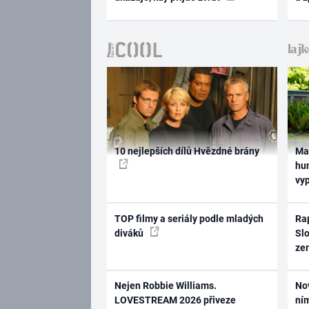
10 nejlepších dílů Hvězdné brány
Ma
hum
vy
TOP filmy a seriály podle mladých
Rap
diváků
Slo
ze
Nejen Robbie Williams.
No
LOVESTREAM 2026 přiveze
ním