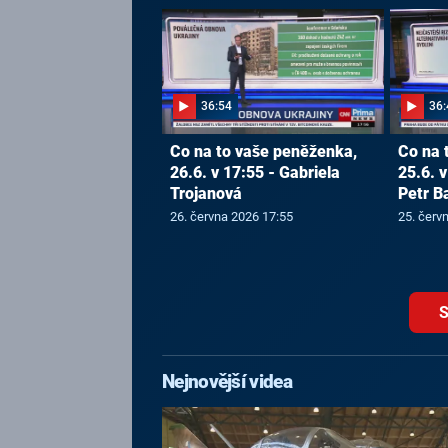
36:54
36:
Co na to vaše peněženka,
Co na 
26.6. v 17:55 - Gabriela
25.6. v
Trojanová
Petr B
26. června 2026 17:55
25. červ
S
Nejnovější videa