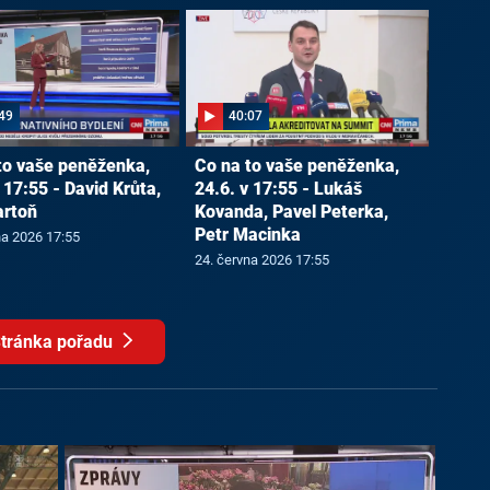
49
40:07
to vaše peněženka,
Co na to vaše peněženka,
 17:55 - David Krůta,
24.6. v 17:55 - Lukáš
artoň
Kovanda, Pavel Peterka,
Petr Macinka
na 2026 17:55
24. června 2026 17:55
tránka pořadu