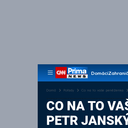
Domácí
Zahranič
Pořady
Domů
Pořady
Co na to vaše peněženka
CO NA TO VAŠ
PETR JANSKÝ