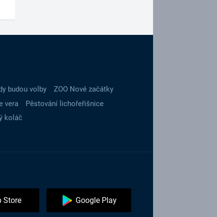
dy budou volby
ZOO Nové začátky
e vera
Pěstování lichořeřišnice
ý koláč
 Store
Google Play