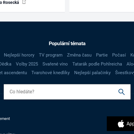
ko Rosecká
Populární témata
Nejlepší horory
TV program
Změna času
Partie
Počasí
K
Dědka
Volby 2025
Svařené víno
Tatarák podle Pohlreicha
Alo
t ascendentu
Tvarohové knedlíky
Nejlepší palačinky
Švestkov
ement
App