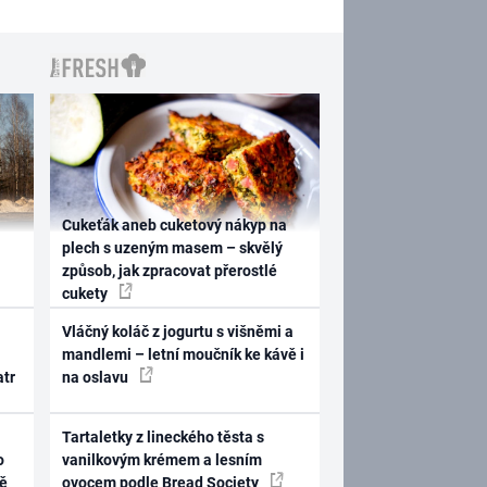
Cukeťák aneb cuketový nákyp na
plech s uzeným masem – skvělý
způsob, jak zpracovat přerostlé
cukety
Vláčný koláč z jogurtu s višněmi a
mandlemi – letní moučník ke kávě i
atr
na oslavu
Tartaletky z lineckého těsta s
o
vanilkovým krémem a lesním
ně
ovocem podle Bread Society