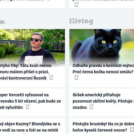
rtyho frky: Táta kvůli mému
Odhalte pravdu o kočičích mýtec
oru málem přišel o práci,
Proč černá kočka nenosí smůlu?
práví kontroverzní Řezník
per Vercetti vyfasoval na
Ibišek americký přitahuje
vensku 5 let vězení, pak bude ze
pozornost obřími květy. Pěstuje 
mě vyhoštěn
snadno
vý objev Kazmy? Blondýnka se s
Pěstujte brusinky! Na co je dobr
 vodí za ruce a fotí se na místě
hořce kyselé červené ovoce?