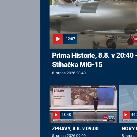
12:07
Prima Historie, 8.8. v 20:40 
Stíhačka MiG-15
8. srpna 2026 20:40
28:48
46:
ZPRÁVY, 8.8. v 09:00
NOVÝ D
8. srpna 2026 09:00
8. srpna