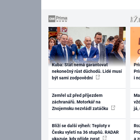
Kuba: Stát nemá garantovat
Pri
nekonečný růst důchodů. Lidé musí
Pri
být sami zodpovědní
i n
Zemřel už před příjezdem
Ma
záchranářů. Motorkář na
vž
Znojemsku nezvládl zatáčku
já,
Blíží se další výheň: Teploty v
Ro
Česku vyletí na 36 stupňů. RADAR
Pr
ukazuje, kdy přijde zvrat
a 