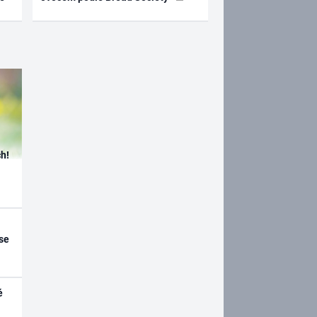
h!
se
é