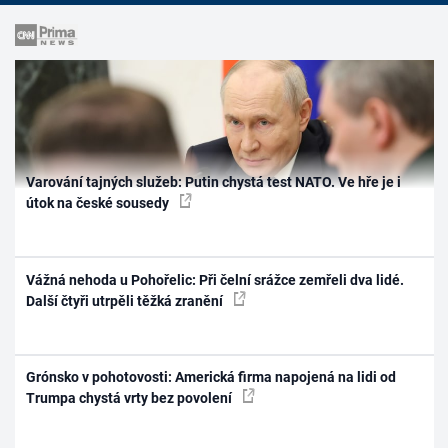
Varování tajných služeb: Putin chystá test NATO. Ve hře je i
útok na české sousedy
Vážná nehoda u Pohořelic: Při čelní srážce zemřeli dva lidé.
Další čtyři utrpěli těžká zranění
Grónsko v pohotovosti: Americká firma napojená na lidi od
Trumpa chystá vrty bez povolení