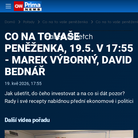
Domů
Pořady
Co na to vaše peněženka
Co na to vaše peněženka
CO NA TO VAŠE
Failed to fetch
PENĚŽENKA, 19.5. V 17:55
- MAREK VÝBORNÝ, DAVID
BEDNÁŘ
19. kvě 2026, 17:55
Jak ušetřit, do čeho investovat a na co si dát pozor?
Rady i své recepty nabídnou přední ekonomové i politici
Další videa pořadu