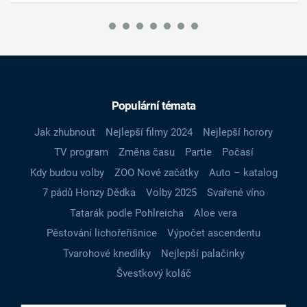
Populární témata
Jak zhubnout
Nejlepší filmy 2024
Nejlepší horory
TV program
Změna času
Partie
Počasí
Kdy budou volby
ZOO Nové začátky
Auto – katalog
7 pádů Honzy Dědka
Volby 2025
Svařené víno
Tatarák podle Pohlreicha
Aloe vera
Pěstování lichořeřišnice
Výpočet ascendentu
Tvarohové knedlíky
Nejlepší palačinky
Švestkový koláč