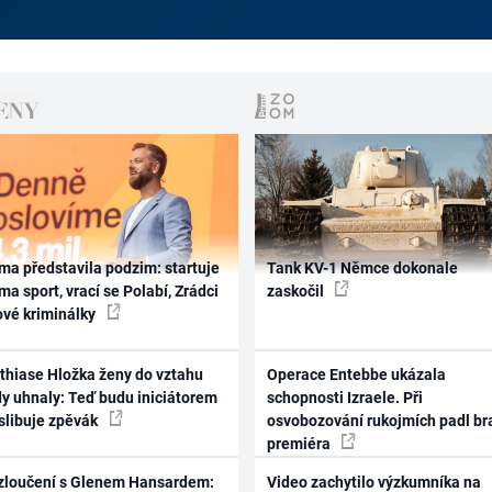
ma představila podzim: startuje
Tank KV-1 Němce dokonale
ma sport, vrací se Polabí, Zrádci
zaskočil
ové kriminálky
thiase Hložka ženy do vztahu
Operace Entebbe ukázala
dy uhnaly: Teď budu iniciátorem
schopnosti Izraele. Při
 slibuje zpěvák
osvobozování rukojmích padl br
premiéra
zloučení s Glenem Hansardem:
Video zachytilo výzkumníka na