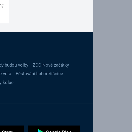
dy budou volby
ZOO Nové začátky
e vera
Pěstování lichořeřišnice
ý koláč