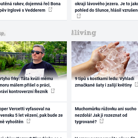
outěná rakev, dojemná řeč Bona
okraji lávového jezera. Je to jak
zpěv Irglové s Vedderem
pohled do Slunce, hlásil vzruše
rtyho frky: Táta kvůli mému
9 tipů s kostkami ledu: Vyhladí
oru málem přišel o práci,
zmačkané šaty i zalijí květiny
práví kontroverzní Řezník
per Vercetti vyfasoval na
Muchomůrku růžovku ani sucho
vensku 5 let vězení, pak bude ze
nezdolá! Jak ji rozeznat od
mě vyhoštěn
tygrované?