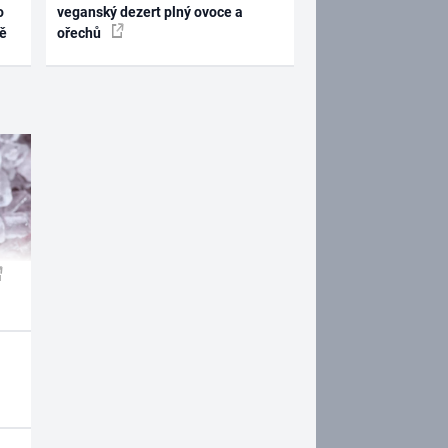
o
veganský dezert plný ovoce a
ně
ořechů