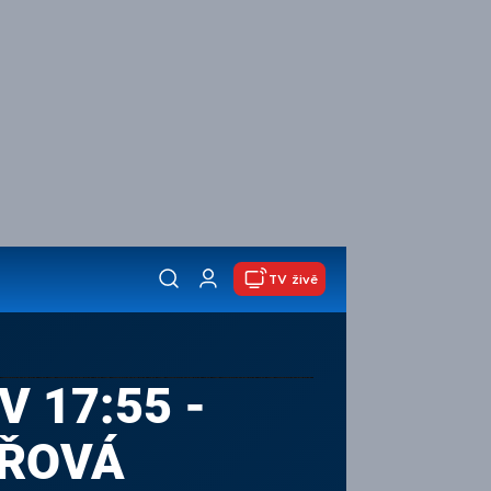
TV živě
V 17:55 -
AŘOVÁ