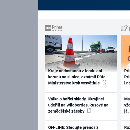
Kraje nedostanou z fondu ani
Pri
korunu na silnice, oznámil Půta.
Pri
Ministerstvo krok vysvětluje
i n
Válka o hořící sklady. Ukrajinci
Ma
udeřili na Wildberries, Rusové na
vž
zemědělské zásoby
já,
ON-LINE: Sledujte přenos z
Ro