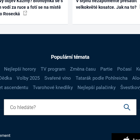
vý objev Kazmy? Blondýnka se s
V srpnu nezapomeňte přesadit
 vodí za ruce a fotí se na místě
velkokvěté kosatce. Jak na to?
ko Rosecká
Populární témata
Nejlepší horory
TV program
Změna času
Partie
Počasí
K
Dědka
Volby 2025
Svařené víno
Tatarák podle Pohlreicha
Alo
t ascendentu
Tvarohové knedlíky
Nejlepší palačinky
Švestkov
ement