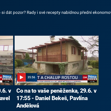
o si dát pozor? Rady i své recepty nabídnou přední ekonomové
35:56
.6. v
Co na to vaše peněženka, 29.6. v
avel
17:55 - Daniel Bekeš, Pavlína
Andělová