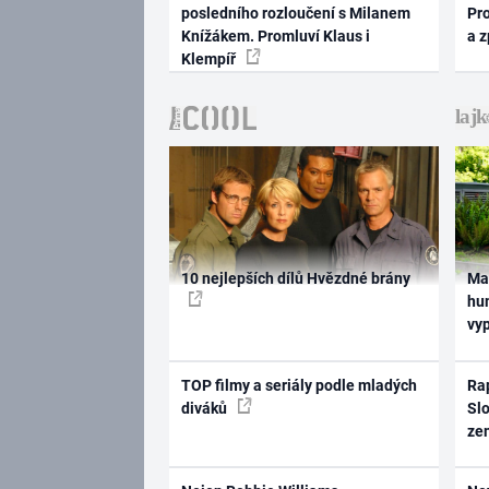
posledního rozloučení s Milanem
Pr
Knížákem. Promluví Klaus i
a 
Klempíř
10 nejlepších dílů Hvězdné brány
Ma
hum
vy
TOP filmy a seriály podle mladých
Rap
diváků
Slo
ze