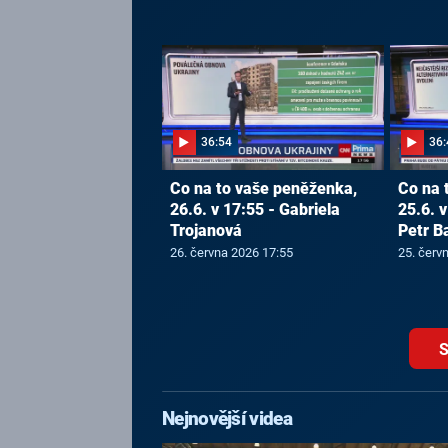
36:54
36:
Co na to vaše peněženka,
Co na 
26.6. v 17:55 - Gabriela
25.6. v
Trojanová
Petr B
26. června 2026 17:55
25. červ
S
Nejnovější videa