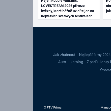
Nejen Robbie Williams.
No
LOVESTREAM 2026 přiveze
ním
hvězdy, které běžně uvidíte jen na
ja
největších světových festivalech
Jak zhubnout
Nejlepší filmy 2024
Auto – katalog
7 pádů Honzy 
Výpoče
O FTV Prima
Manag