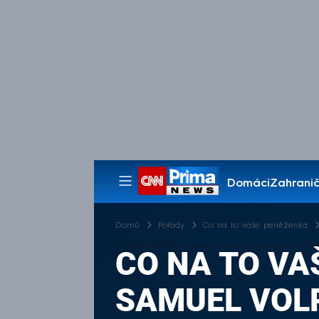
Domácí
Zahranič
Pořady
Domů
Pořady
Co na to vaše peněženka
CO NA TO VAŠ
SAMUEL VOL