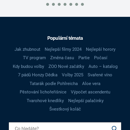
Populární témata
Jak zhubnout
Nejlepší filmy 2024
Nejlepší horory
TV program
Změna času
Partie
Počasí
Kdy budou volby
ZOO Nové začátky
Auto – katalog
7 pádů Honzy Dědka
Volby 2025
Svařené víno
Tatarák podle Pohlreicha
Aloe vera
Pěstování lichořeřišnice
Výpočet ascendentu
Tvarohové knedlíky
Nejlepší palačinky
Švestkový koláč