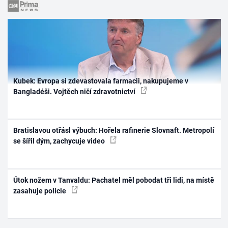
Kubek: Evropa si zdevastovala farmacii, nakupujeme v
Bangladéši. Vojtěch ničí zdravotnictví
Bratislavou otřásl výbuch: Hořela rafinerie Slovnaft. Metropolí
se šířil dým, zachycuje video
Útok nožem v Tanvaldu: Pachatel měl pobodat tři lidi, na místě
zasahuje policie