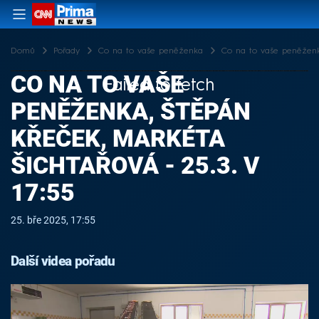
Domů
Pořady
Co na to vaše peněženka
Co na to vaše peněženka
CO NA TO VAŠE
Failed to fetch
PENĚŽENKA, ŠTĚPÁN
KŘEČEK, MARKÉTA
ŠICHTAŘOVÁ - 25.3. V
17:55
25. bře 2025, 17:55
Další videa pořadu