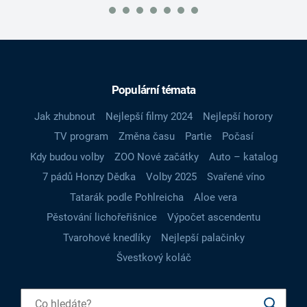
Populární témata
Jak zhubnout
Nejlepší filmy 2024
Nejlepší horory
TV program
Změna času
Partie
Počasí
Kdy budou volby
ZOO Nové začátky
Auto – katalog
7 pádů Honzy Dědka
Volby 2025
Svařené víno
Tatarák podle Pohlreicha
Aloe vera
Pěstování lichořeřišnice
Výpočet ascendentu
Tvarohové knedlíky
Nejlepší palačinky
Švestkový koláč