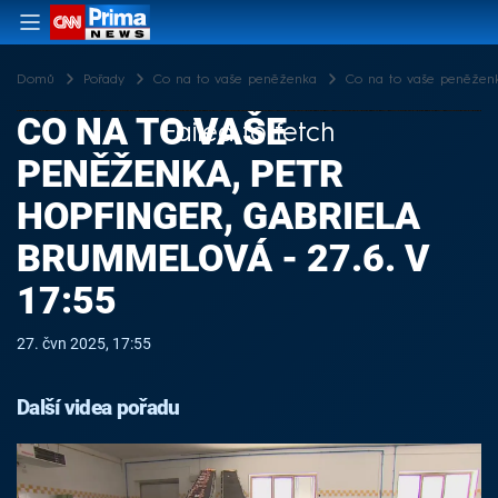
Domů
Pořady
Co na to vaše peněženka
Co na to vaše peněženka
CO NA TO VAŠE
Failed to fetch
PENĚŽENKA, PETR
HOPFINGER, GABRIELA
BRUMMELOVÁ - 27.6. V
17:55
27. čvn 2025, 17:55
Další videa pořadu