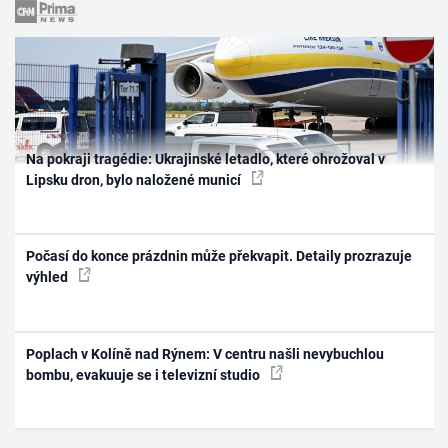
Na pokraji tragédie: Ukrajinské letadlo, které ohrožoval v
Lipsku dron, bylo naložené municí
Počasí do konce prázdnin může překvapit. Detaily prozrazuje
výhled
Poplach v Kolíně nad Rýnem: V centru našli nevybuchlou
bombu, evakuuje se i televizní studio