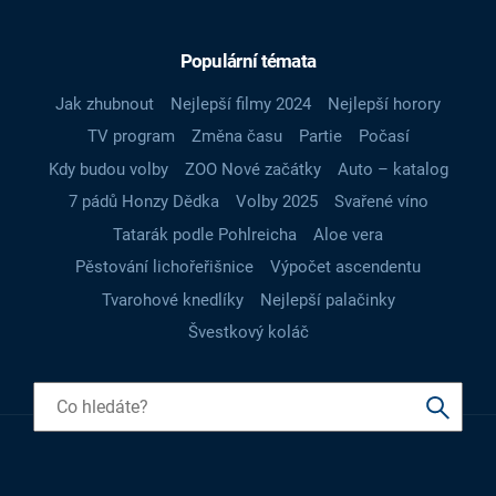
Populární témata
Jak zhubnout
Nejlepší filmy 2024
Nejlepší horory
TV program
Změna času
Partie
Počasí
Kdy budou volby
ZOO Nové začátky
Auto – katalog
7 pádů Honzy Dědka
Volby 2025
Svařené víno
Tatarák podle Pohlreicha
Aloe vera
Pěstování lichořeřišnice
Výpočet ascendentu
Tvarohové knedlíky
Nejlepší palačinky
Švestkový koláč