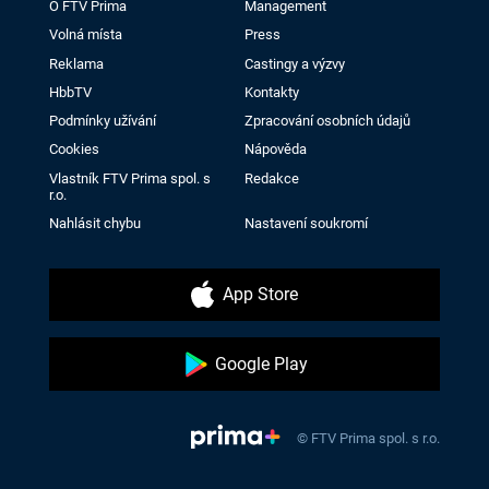
O FTV Prima
Management
Volná místa
Press
Reklama
Castingy a výzvy
HbbTV
Kontakty
Podmínky užívání
Zpracování osobních údajů
Cookies
Nápověda
Vlastník FTV Prima spol. s
Redakce
r.o.
Nahlásit chybu
Nastavení soukromí
App Store
Google Play
© FTV Prima spol. s r.o.