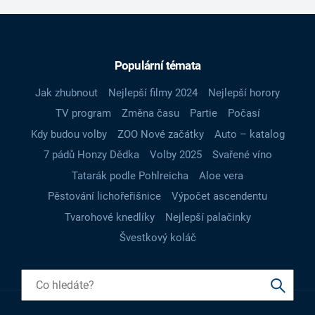
Populární témata
Jak zhubnout
Nejlepší filmy 2024
Nejlepší horory
TV program
Změna času
Partie
Počasí
Kdy budou volby
ZOO Nové začátky
Auto – katalog
7 pádů Honzy Dědka
Volby 2025
Svařené víno
Tatarák podle Pohlreicha
Aloe vera
Pěstování lichořeřišnice
Výpočet ascendentu
Tvarohové knedlíky
Nejlepší palačinky
Švestkový koláč