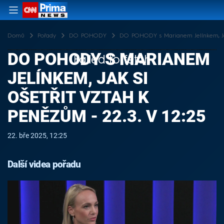
Domů
Pořady
DO POHODY
DO POHODY s Marianem Jelínkem, Jak 
DO POHODY S MARIANEM
Failed to fetch
JELÍNKEM, JAK SI
OŠETŘIT VZTAH K
PENĚZŮM - 22.3. V 12:25
22. bře 2025, 12:25
Další videa pořadu