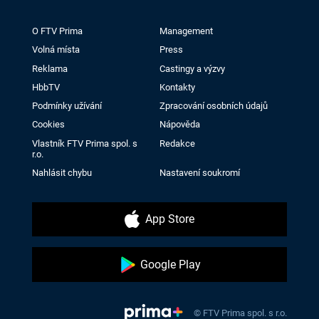
O FTV Prima
Management
Volná místa
Press
Reklama
Castingy a výzvy
HbbTV
Kontakty
Podmínky užívání
Zpracování osobních údajů
Cookies
Nápověda
Vlastník FTV Prima spol. s
Redakce
r.o.
Nahlásit chybu
Nastavení soukromí
App Store
Google Play
© FTV Prima spol. s r.o.