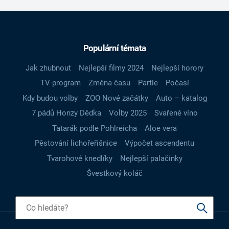
Populární témata
Jak zhubnout
Nejlepší filmy 2024
Nejlepší horory
TV program
Změna času
Partie
Počasí
Kdy budou volby
ZOO Nové začátky
Auto – katalog
7 pádů Honzy Dědka
Volby 2025
Svařené víno
Tatarák podle Pohlreicha
Aloe vera
Pěstování lichořeřišnice
Výpočet ascendentu
Tvarohové knedlíky
Nejlepší palačinky
Švestkový koláč