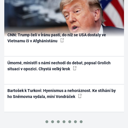
CNN: Trump čelí v Íránu pasti, do níž se USA dostaly ve
Vietnamu či v Afghánistánu
Úmorné, ministři s námi nechodí do debat, popsal Grolich
situaci v opozici. Chystá velký krok
Bartošek k Turkovi: Hyenismus a nehoráznost. Ke stíhání by
ho Sněmovna vydala, míní Vondráček