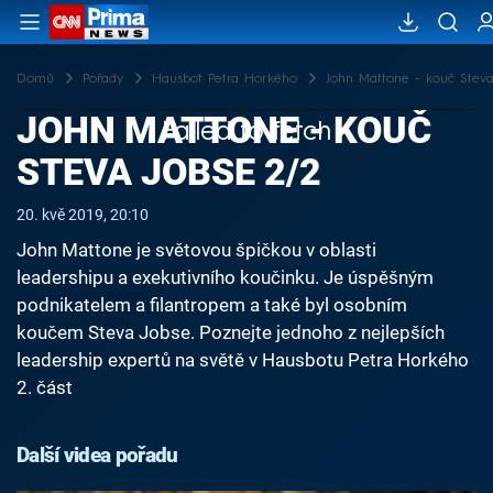
Domů
Pořady
Hausbot Petra Horkého
John Mattone - kouč Steva
JOHN MATTONE - KOUČ
Failed to fetch
STEVA JOBSE 2/2
20. kvě 2019, 20:10
John Mattone je světovou špičkou v oblasti
leadershipu a exekutivního koučinku. Je úspěšným
podnikatelem a filantropem a také byl osobním
koučem Steva Jobse. Poznejte jednoho z nejlepších
leadership expertů na světě v Hausbotu Petra Horkého
2. část
Další videa pořadu