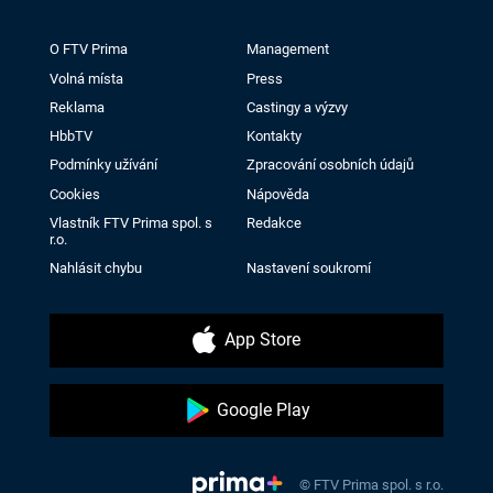
O FTV Prima
Management
Volná místa
Press
Reklama
Castingy a výzvy
HbbTV
Kontakty
Podmínky užívání
Zpracování osobních údajů
Cookies
Nápověda
Vlastník FTV Prima spol. s
Redakce
r.o.
Nahlásit chybu
Nastavení soukromí
App Store
Google Play
© FTV Prima spol. s r.o.