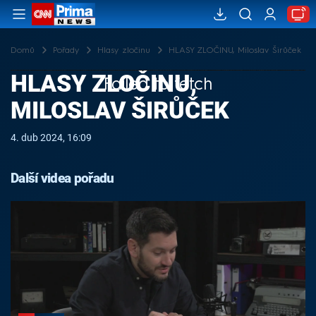
Domů
Pořady
Hlasy zločinu
HLASY ZLOČINU, Miloslav Širůček
HLASY ZLOČINU,
Failed to fetch
MILOSLAV ŠIRŮČEK
4. dub 2024, 16:09
Další videa pořadu