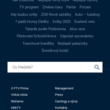
TV program
Změna času
Partie
Počasí
Kdy budou volby
ZOO Nové začátky
Auto – katalog
7 pádů Honzy Dědka
Volby 2025
Svařené víno
Tatarák podle Pohlreicha
Aloe vera
Pěstování lichořeřišnice
Výpočet ascendentu
Tvarohové knedlíky
Nejlepší palačinky
Švestkový koláč
O FTV Prima
Management
Volná místa
Press
Reklama
Castingy a výzvy
HbbTV
Kontakty