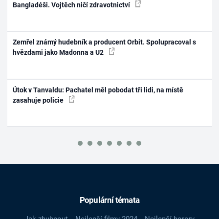
Bangladéši. Vojtěch ničí zdravotnictví
Zemřel známý hudebník a producent Orbit. Spolupracoval s
hvězdami jako Madonna a U2
Útok v Tanvaldu: Pachatel měl pobodat tři lidi, na místě
zasahuje policie
Populární témata
Jak zhubnout
Nejlepší filmy 2024
Nejlepší horory