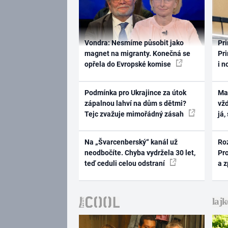
Vondra: Nesmíme působit jako
Pri
magnet na migranty. Konečná se
Pri
opřela do Evropské komise
i n
Podmínka pro Ukrajince za útok
Ma
zápalnou lahví na dům s dětmi?
vž
Tejc zvažuje mimořádný zásah
já,
Na „Švarcenberský“ kanál už
Ro
neodbočíte. Chyba vydržela 30 let,
Pr
teď ceduli celou odstraní
a 