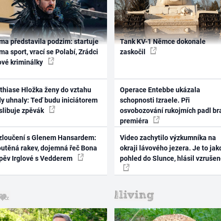
ma představila podzim: startuje
Tank KV-1 Němce dokonale
ma sport, vrací se Polabí, Zrádci
zaskočil
ové kriminálky
thiase Hložka ženy do vztahu
Operace Entebbe ukázala
dy uhnaly: Teď budu iniciátorem
schopnosti Izraele. Při
 slibuje zpěvák
osvobozování rukojmích padl br
premiéra
zloučení s Glenem Hansardem:
Video zachytilo výzkumníka na
outěná rakev, dojemná řeč Bona
okraji lávového jezera. Je to jak
zpěv Irglové s Vedderem
pohled do Slunce, hlásil vzruše