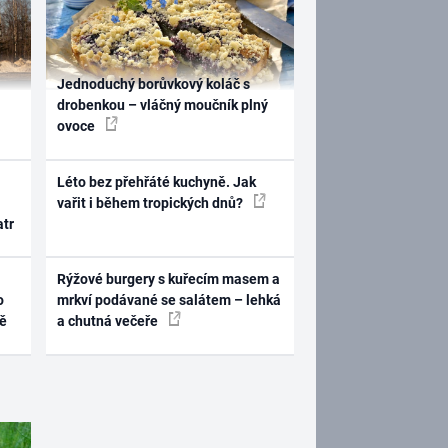
Jednoduchý borůvkový koláč s
drobenkou – vláčný moučník plný
ovoce
Léto bez přehřáté kuchyně. Jak
vařit i během tropických dnů?
atr
Rýžové burgery s kuřecím masem a
o
mrkví podávané se salátem – lehká
ně
a chutná večeře