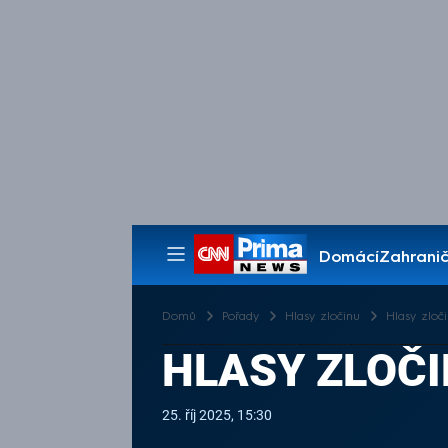
Domácí
Zahranič
Pořady
Domů
Pořady
Hlasy zločinu
Hlasy zloči
HLASY ZLOČIN
25. říj 2025, 15:30