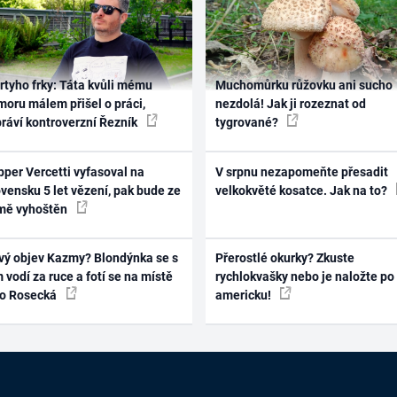
rtyho frky: Táta kvůli mému
Muchomůrku růžovku ani sucho
oru málem přišel o práci,
nezdolá! Jak ji rozeznat od
práví kontroverzní Řezník
tygrované?
per Vercetti vyfasoval na
V srpnu nezapomeňte přesadit
vensku 5 let vězení, pak bude ze
velkokvěté kosatce. Jak na to?
mě vyhoštěn
vý objev Kazmy? Blondýnka se s
Přerostlé okurky? Zkuste
 vodí za ruce a fotí se na místě
rychlokvašky nebo je naložte po
ko Rosecká
americku!