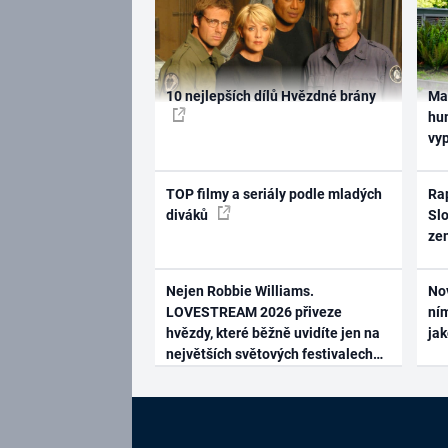
10 nejlepších dílů Hvězdné brány
Ma
hum
vy
TOP filmy a seriály podle mladých
Rap
diváků
Slo
ze
Nejen Robbie Williams.
No
LOVESTREAM 2026 přiveze
ním
hvězdy, které běžně uvidíte jen na
ja
největších světových festivalech