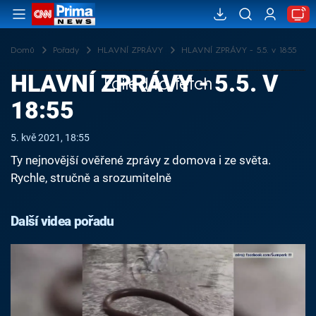
Domů
Pořady
HLAVNÍ ZPRÁVY
HLAVNÍ ZPRÁVY - 5.5. v 18:55
HLAVNÍ ZPRÁVY - 5.5. V
Failed to fetch
18:55
5. kvě 2021, 18:55
Ty nejnovější ověřené zprávy z domova i ze světa.
Rychle, stručně a srozumitelně
Další videa pořadu