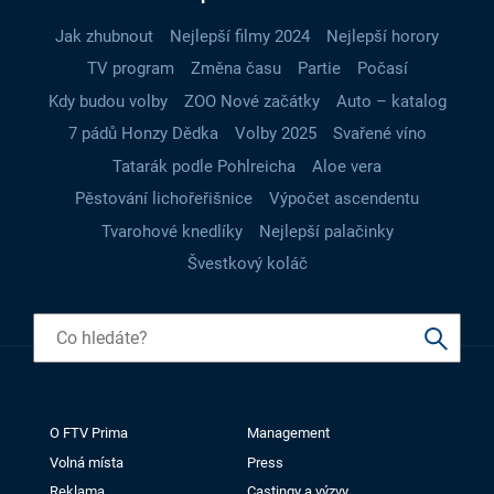
Jak zhubnout
Nejlepší filmy 2024
Nejlepší horory
TV program
Změna času
Partie
Počasí
Kdy budou volby
ZOO Nové začátky
Auto – katalog
7 pádů Honzy Dědka
Volby 2025
Svařené víno
Tatarák podle Pohlreicha
Aloe vera
Pěstování lichořeřišnice
Výpočet ascendentu
Tvarohové knedlíky
Nejlepší palačinky
Švestkový koláč
O FTV Prima
Management
Volná místa
Press
Reklama
Castingy a výzvy