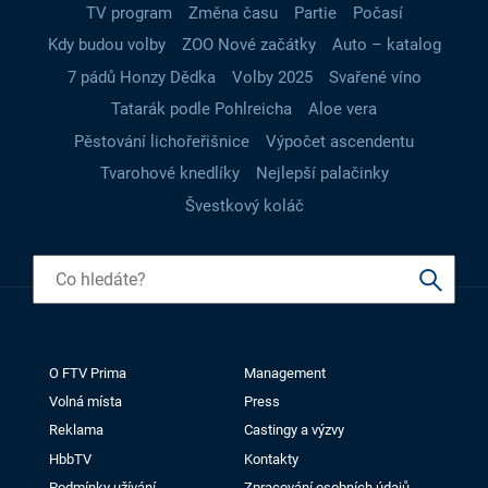
TV program
Změna času
Partie
Počasí
Kdy budou volby
ZOO Nové začátky
Auto – katalog
7 pádů Honzy Dědka
Volby 2025
Svařené víno
Tatarák podle Pohlreicha
Aloe vera
Pěstování lichořeřišnice
Výpočet ascendentu
Tvarohové knedlíky
Nejlepší palačinky
Švestkový koláč
O FTV Prima
Management
Volná místa
Press
Reklama
Castingy a výzvy
HbbTV
Kontakty
Podmínky užívání
Zpracování osobních údajů