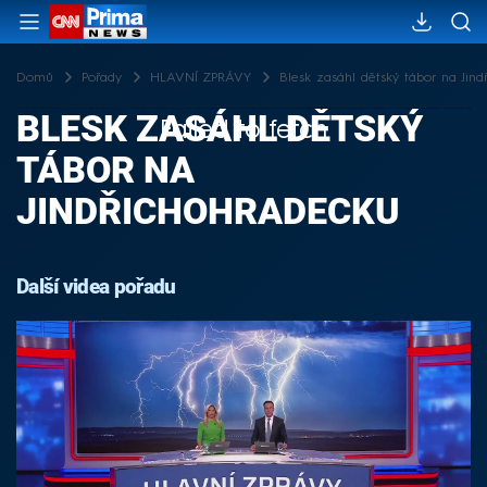
Domů
Pořady
HLAVNÍ ZPRÁVY
Blesk zasáhl dětský tábor na Jin
BLESK ZASÁHL DĚTSKÝ
Failed to fetch
TÁBOR NA
JINDŘICHOHRADECKU
Další videa pořadu