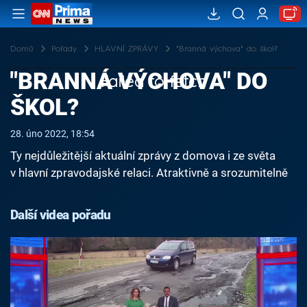
Domů
Pořady
HLAVNÍ ZPRÁVY
"Branná výchova" do škol?
"BRANNÁ VÝCHOVA" DO
Failed to fetch
ŠKOL?
28. úno 2022, 18:54
Ty nejdůležitější aktuální zprávy z domova i ze světa
v hlavní zpravodajské relaci. Atraktivně a srozumitelně
Další videa pořadu