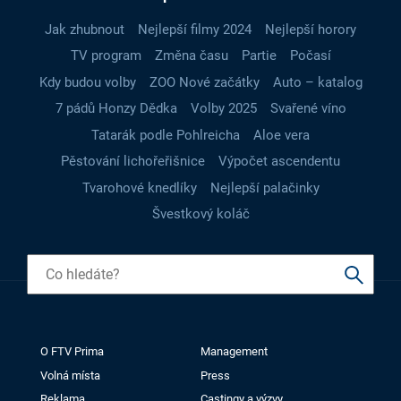
Jak zhubnout
Nejlepší filmy 2024
Nejlepší horory
TV program
Změna času
Partie
Počasí
Kdy budou volby
ZOO Nové začátky
Auto – katalog
7 pádů Honzy Dědka
Volby 2025
Svařené víno
Tatarák podle Pohlreicha
Aloe vera
Pěstování lichořeřišnice
Výpočet ascendentu
Tvarohové knedlíky
Nejlepší palačinky
Švestkový koláč
O FTV Prima
Management
Volná místa
Press
Reklama
Castingy a výzvy