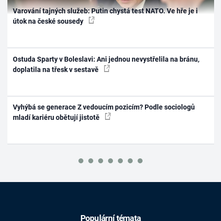
Varování tajných služeb: Putin chystá test NATO. Ve hře je i
útok na české sousedy
Ostuda Sparty v Boleslavi: Ani jednou nevystřelila na bránu,
doplatila na třesk v sestavě
Vyhýbá se generace Z vedoucím pozicím? Podle sociologů
mladí kariéru obětují jistotě
Populární témata