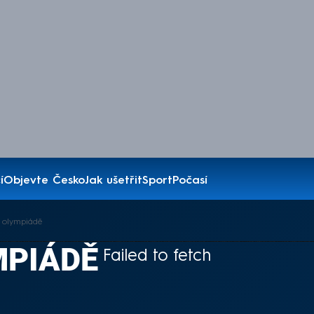
í
Objevte Česko
Jak ušetřit
Sport
Počasí
 olympiádě
MPIÁDĚ
Failed to fetch