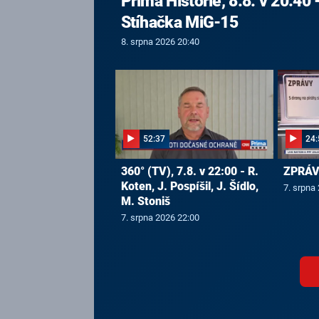
Prima Historie, 8.8. v 20:40 
Stíhačka MiG-15
8. srpna 2026 20:40
52:37
24:
360° (TV), 7.8. v 22:00 - R.
ZPRÁVY
Koten, J. Pospíšil, J. Šídlo,
7. srpna
M. Stoniš
7. srpna 2026 22:00