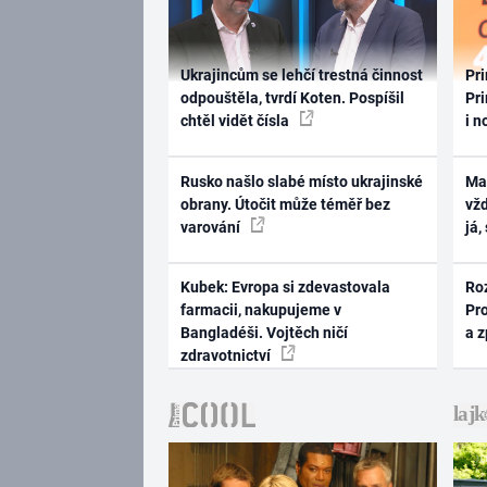
Ukrajincům se lehčí trestná činnost
Pri
odpouštěla, tvrdí Koten. Pospíšil
Pri
chtěl vidět čísla
i n
Rusko našlo slabé místo ukrajinské
Ma
obrany. Útočit může téměř bez
vž
varování
já,
Kubek: Evropa si zdevastovala
Ro
farmacii, nakupujeme v
Pr
Bangladéši. Vojtěch ničí
a 
zdravotnictví