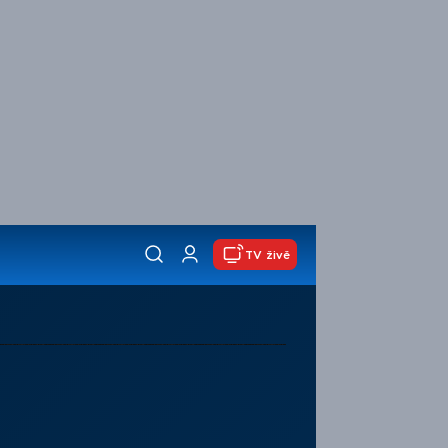
TV živě