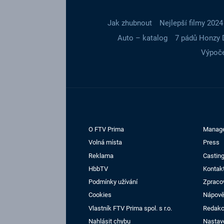
Jak zhubnout
Nejlepší filmy 2024
Auto – katalog
7 pádů Honzy 
Výpoče
O FTV Prima
Manag
Volná místa
Press
Reklama
Casting
HbbTV
Kontak
Podmínky užívání
Zpraco
Cookies
Nápov
Vlastník FTV Prima spol. s r.o.
Redak
Nahlásit chybu
Nastav