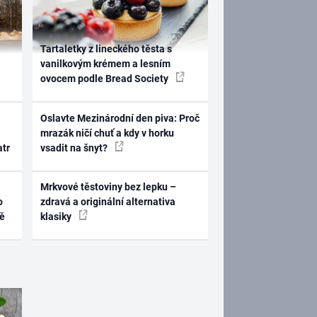
Tartaletky z lineckého těsta s
vanilkovým krémem a lesním
ovocem podle Bread Society
Oslavte Mezinárodní den piva: Proč
mrazák ničí chuť a kdy v horku
atr
vsadit na šnyt?
Mrkvové těstoviny bez lepku –
o
zdravá a originální alternativa
ně
klasiky