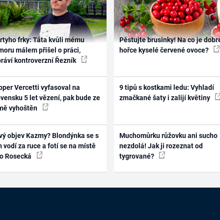
rtyho frky: Táta kvůli mému
Pěstujte brusinky! Na co je dobr
oru málem přišel o práci,
hořce kyselé červené ovoce?
práví kontroverzní Řezník
per Vercetti vyfasoval na
9 tipů s kostkami ledu: Vyhladí
vensku 5 let vězení, pak bude ze
zmačkané šaty i zalijí květiny
mě vyhoštěn
vý objev Kazmy? Blondýnka se s
Muchomůrku růžovku ani sucho
 vodí za ruce a fotí se na místě
nezdolá! Jak ji rozeznat od
ko Rosecká
tygrované?