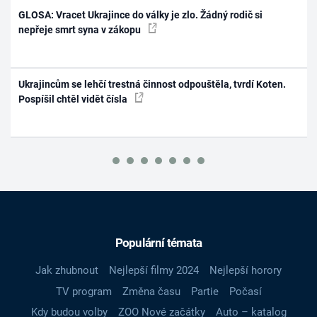
GLOSA: Vracet Ukrajince do války je zlo. Žádný rodič si
nepřeje smrt syna v zákopu
Ukrajincům se lehčí trestná činnost odpouštěla, tvrdí Koten.
Pospíšil chtěl vidět čísla
Populární témata
Jak zhubnout
Nejlepší filmy 2024
Nejlepší horory
TV program
Změna času
Partie
Počasí
Kdy budou volby
ZOO Nové začátky
Auto – katalog