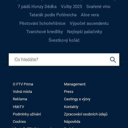
7 pádů Honzy Dědka
Volby 2025
Svařené víno
Tatarák podle Pohlreicha
Aloe vera
Pěstování lichořeřišnice
Výpočet ascendentu
Tvarohové knedlíky
Nejlepší palačinky
Švestkový koláč
O FTV Prima
Management
Volná místa
Press
Reklama
Castingy a výzvy
HbbTV
Kontakty
Podmínky užívání
Zpracování osobních údajů
Cookies
Nápověda