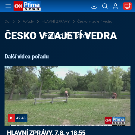
Domů
Pořady
HLAVNÍ ZPRÁVY
Česko v zajetí vedra
ČESKO V ZAJETÍ VEDRA
Failed to fetch
Další videa pořadu
42:48
HLAVNÍ ZPRÁVY, 7.8. v 18:55