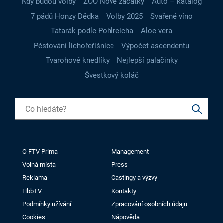
Kdy budou volby
ZOO Nové začátky
Auto – katalog
7 pádů Honzy Dědka
Volby 2025
Svařené víno
Tatarák podle Pohlreicha
Aloe vera
Pěstování lichořeřišnice
Výpočet ascendentu
Tvarohové knedlíky
Nejlepší palačinky
Švestkový koláč
O FTV Prima
Management
Volná místa
Press
Reklama
Castingy a výzvy
HbbTV
Kontakty
Podmínky užívání
Zpracování osobních údajů
Cookies
Nápověda