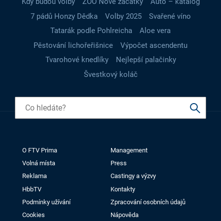
Kdy budou volby
ZOO Nové začátky
Auto – katalog
7 pádů Honzy Dědka
Volby 2025
Svařené víno
Tatarák podle Pohlreicha
Aloe vera
Pěstování lichořeřišnice
Výpočet ascendentu
Tvarohové knedlíky
Nejlepší palačinky
Švestkový koláč
O FTV Prima
Management
Volná místa
Press
Reklama
Castingy a výzvy
HbbTV
Kontakty
Podmínky užívání
Zpracování osobních údajů
Cookies
Nápověda