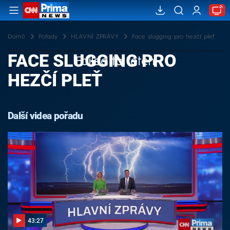
Domů
Pořady
HLAVNÍ ZPRÁVY
Face slugging pro hezčí pleť
FACE SLUGGING PRO
Failed to fetch
HEZČÍ PLEŤ
Další videa pořadu
43:27