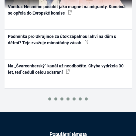
Vondra: Nesmíme působit jako magnet na migranty. Konečná
se opřela do Evropské komise
Podmínka pro Ukrajince za útok zápalnou lahví na dům s
dětmi? Tejc zvažuje mimořádný zásah
Na „Švarcenberský“ kanál už neodbočíte. Chyba vydržela 30
let, teď ceduli celou odstraní
Populární témata