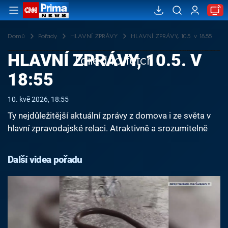
Domů
Pořady
HLAVNÍ ZPRÁVY
HLAVNÍ ZPRÁVY, 10.5. v 18:55
HLAVNÍ ZPRÁVY, 10.5. V
Failed to fetch
18:55
10. kvě 2026, 18:55
Ty nejdůležitější aktuální zprávy z domova i ze světa v
hlavní zpravodajské relaci. Atraktivně a srozumitelně
Další videa pořadu