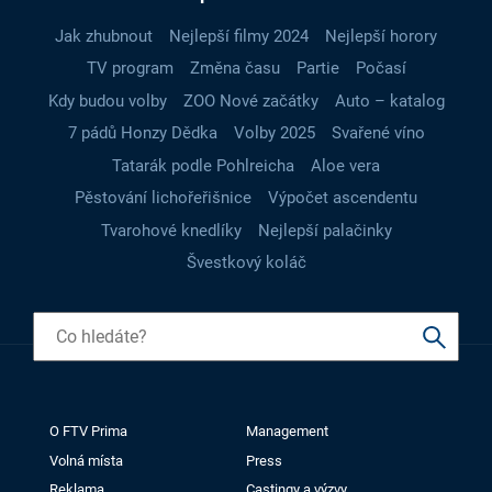
Jak zhubnout
Nejlepší filmy 2024
Nejlepší horory
TV program
Změna času
Partie
Počasí
Kdy budou volby
ZOO Nové začátky
Auto – katalog
7 pádů Honzy Dědka
Volby 2025
Svařené víno
Tatarák podle Pohlreicha
Aloe vera
Pěstování lichořeřišnice
Výpočet ascendentu
Tvarohové knedlíky
Nejlepší palačinky
Švestkový koláč
O FTV Prima
Management
Volná místa
Press
Reklama
Castingy a výzvy