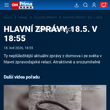
Domů
Pořady
HLAVNÍ ZPRÁVY
HLAVNÍ ZPRÁVY, 18.5. v 18:55
HLAVNÍ ZPRÁVY, 18.5. V
Failed to fetch
18:55
18. kvě 2026, 18:55
Ty nejdůležitější aktuální zprávy z domova i ze světa v
hlavní zpravodajské relaci. Atraktivně a srozumitelně
Další videa pořadu