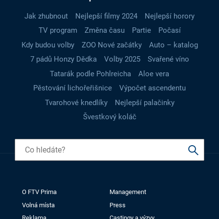
Jak zhubnout
Nejlepší filmy 2024
Nejlepší horory
TV program
Změna času
Partie
Počasí
Kdy budou volby
ZOO Nové začátky
Auto – katalog
7 pádů Honzy Dědka
Volby 2025
Svařené víno
Tatarák podle Pohlreicha
Aloe vera
Pěstování lichořeřišnice
Výpočet ascendentu
Tvarohové knedlíky
Nejlepší palačinky
Švestkový koláč
O FTV Prima
Management
Volná místa
Press
Reklama
Castingy a výzvy