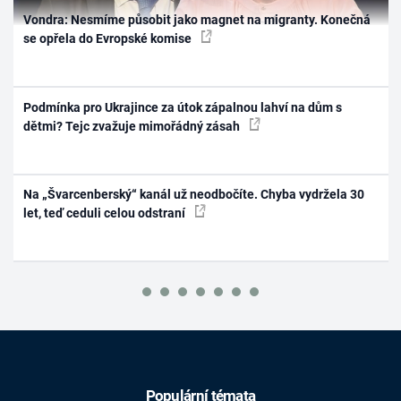
Vondra: Nesmíme působit jako magnet na migranty. Konečná
se opřela do Evropské komise
Podmínka pro Ukrajince za útok zápalnou lahví na dům s
dětmi? Tejc zvažuje mimořádný zásah
Na „Švarcenberský“ kanál už neodbočíte. Chyba vydržela 30
let, teď ceduli celou odstraní
Populární témata