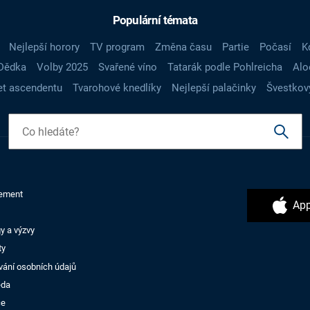
Populární témata
Nejlepší horory
TV program
Změna času
Partie
Počasí
K
Dědka
Volby 2025
Svařené víno
Tatarák podle Pohlreicha
Alo
t ascendentu
Tvarohové knedlíky
Nejlepší palačinky
Švestkov
ement
App
y a výzvy
ty
vání osobních údajů
ěda
ce