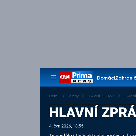
Domácí
Zahranič
Pořady
Domů
Pořady
HLAVNÍ ZPRÁVY
HLAVNÍ 
HLAVNÍ ZPRÁV
4. čvn 2026, 18:55
Ty nejdůležitější aktuální zprávy z dom