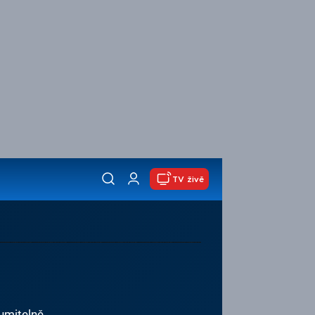
TV živě
zumitelně