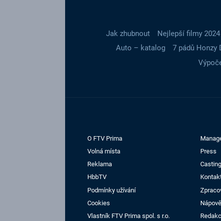
Jak zhubnout
Nejlepší filmy 2024
Auto – katalog
7 pádů Honzy 
Výpoče
O FTV Prima
Manag
Volná místa
Press
Reklama
Casting
HbbTV
Kontak
Podmínky užívání
Zpraco
Cookies
Nápov
Vlastník FTV Prima spol. s r.o.
Redak