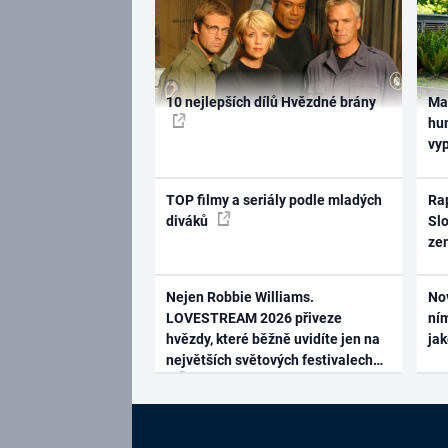
10 nejlepších dílů Hvězdné brány
Ma
hum
vy
TOP filmy a seriály podle mladých
Rap
diváků
Slo
ze
Nejen Robbie Williams.
No
LOVESTREAM 2026 přiveze
ním
hvězdy, které běžně uvidíte jen na
ja
největších světových festivalech