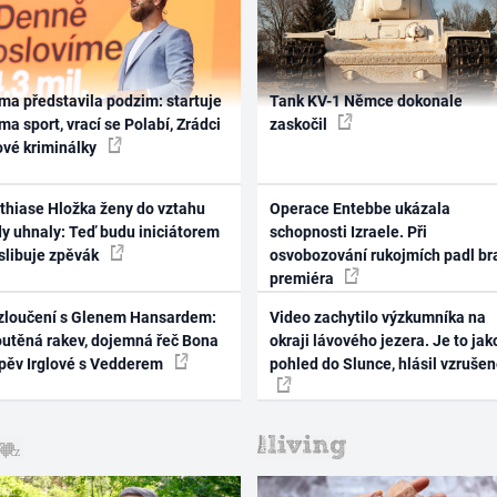
ma představila podzim: startuje
Tank KV-1 Němce dokonale
ma sport, vrací se Polabí, Zrádci
zaskočil
ové kriminálky
thiase Hložka ženy do vztahu
Operace Entebbe ukázala
dy uhnaly: Teď budu iniciátorem
schopnosti Izraele. Při
 slibuje zpěvák
osvobozování rukojmích padl br
premiéra
zloučení s Glenem Hansardem:
Video zachytilo výzkumníka na
outěná rakev, dojemná řeč Bona
okraji lávového jezera. Je to jak
zpěv Irglové s Vedderem
pohled do Slunce, hlásil vzruše