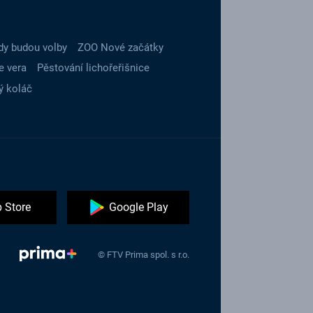
dy budou volby
ZOO Nové začátky
e vera
Pěstování lichořeřišnice
ý koláč
 Store
Google Play
© FTV Prima spol. s r.o.