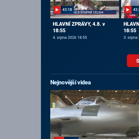
43:18
43:
HLAVNÍ ZPRÁVY, 4.8. v
HLAVNÍ
18:55
18:55
4. srpna 2026 18:55
3. srpna
S
Nejnovější videa