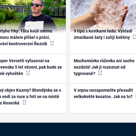
rtyho frky: Táta kvůli mému
9 tipů s kostkami ledu: Vyhladí
oru málem přišel o práci,
zmačkané šaty i zalijí květiny
práví kontroverzní Řezník
per Vercetti vyfasoval na
Muchomůrku růžovku ani sucho
vensku 5 let vězení, pak bude ze
nezdolá! Jak ji rozeznat od
mě vyhoštěn
tygrované?
vý objev Kazmy? Blondýnka se s
V srpnu nezapomeňte přesadit
 vodí za ruce a fotí se na místě
velkokvěté kosatce. Jak na to?
ko Rosecká