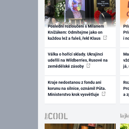
Poslední rozloučení s Milanem
Pri
Knížákem: Odmítejme jako on
Pri
každou lež a faleš, řekl Klaus
i n
Válka o hořící sklady. Ukrajinci
Ma
udeřili na Wildberries, Rusové na
vž
zemědělské zásoby
já,
Kraje nedostanou z fondu ani
Ro
korunu na silnice, oznámil Půta.
Pr
Ministerstvo krok vysvětluje
a 