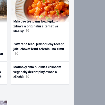
Mrkvové těstoviny bez lepku –
zdravá a originální alternativa
klasiky
Zavařené lečo: jednoduchý recept,
jak uchovat letní zeleninu na zimu
atr
Malinový chia pudink s kokosem –
o
veganský dezert plný ovoce a
ně
ořechů