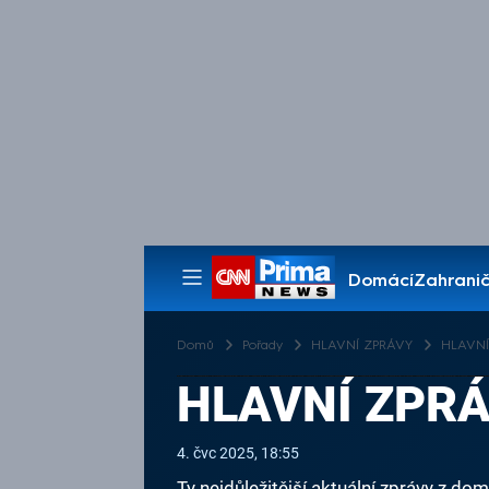
Domácí
Zahranič
Pořady
Domů
Pořady
HLAVNÍ ZPRÁVY
HLAVNÍ 
HLAVNÍ ZPRÁV
4. čvc 2025, 18:55
Ty nejdůležitější aktuální zprávy z dom