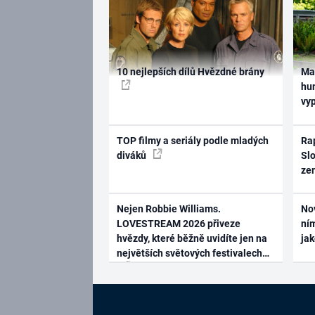
10 nejlepších dílů Hvězdné brány
Ma
hum
vy
TOP filmy a seriály podle mladých
Rap
diváků
Slo
ze
Nejen Robbie Williams.
No
LOVESTREAM 2026 přiveze
ním
hvězdy, které běžně uvidíte jen na
ja
největších světových festivalech