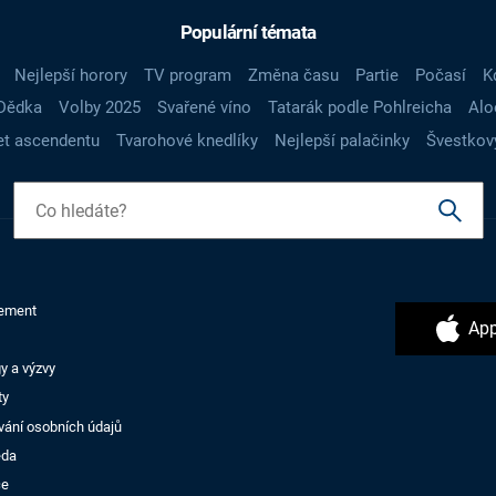
Populární témata
Nejlepší horory
TV program
Změna času
Partie
Počasí
K
Dědka
Volby 2025
Svařené víno
Tatarák podle Pohlreicha
Alo
t ascendentu
Tvarohové knedlíky
Nejlepší palačinky
Švestkov
ement
App
y a výzvy
ty
vání osobních údajů
ěda
ce