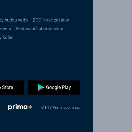
dy budou volby
ZOO Nové začátky
e vera
Pěstování lichořeřišnice
ý koláč
 Store
Google Play
© FTV Prima spol. s r.o.