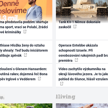
ma představila podzim: startuje
Tank KV-1 Němce dokonale
ma sport, vrací se Polabí, Zrádci
zaskočil
ové kriminálky
thiase Hložka ženy do vztahu
Operace Entebbe ukázala
dy uhnaly: Teď budu iniciátorem
schopnosti Izraele. Při
 slibuje zpěvák
osvobozování rukojmích padl br
premiéra
zloučení s Glenem Hansardem:
Video zachytilo výzkumníka na
outěná rakev, dojemná řeč Bona
okraji lávového jezera. Je to jak
zpěv Irglové s Vedderem
pohled do Slunce, hlásil vzruše