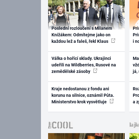
Poslední rozloučení s Milanem
Pri
Knížákem: Odmítejme jako on
Pri
každou lež a faleš, řekl Klaus
i n
Válka o hořící sklady. Ukrajinci
Ma
udeřili na Wildberries, Rusové na
vž
zemědělské zásoby
já,
Kraje nedostanou z fondu ani
Ro
korunu na silnice, oznámil Půta.
Pr
Ministerstvo krok vysvětluje
a 