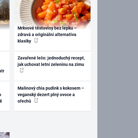
Mrkvové těstoviny bez lepku –
zdravá a originální alternativa
klasiky
Zavařené lečo: jednoduchý recept,
jak uchovat letní zeleninu na zimu
atr
Malinový chia pudink s kokosem –
o
veganský dezert plný ovoce a
ně
ořechů