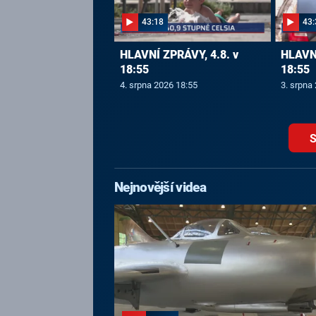
43:18
43:
HLAVNÍ ZPRÁVY, 4.8. v
HLAVNÍ
18:55
18:55
4. srpna 2026 18:55
3. srpna
S
Nejnovější videa