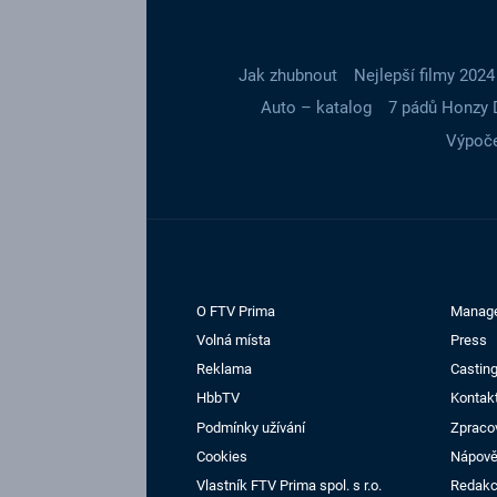
Jak zhubnout
Nejlepší filmy 2024
Auto – katalog
7 pádů Honzy 
Výpoče
O FTV Prima
Manag
Volná místa
Press
Reklama
Casting
HbbTV
Kontak
Podmínky užívání
Zpraco
Cookies
Nápov
Vlastník FTV Prima spol. s r.o.
Redak