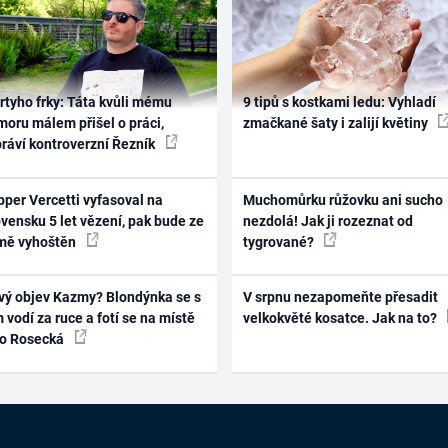
rtyho frky: Táta kvůli mému
9 tipů s kostkami ledu: Vyhladí
oru málem přišel o práci,
zmačkané šaty i zalijí květiny
práví kontroverzní Řezník
per Vercetti vyfasoval na
Muchomůrku růžovku ani sucho
vensku 5 let vězení, pak bude ze
nezdolá! Jak ji rozeznat od
mě vyhoštěn
tygrované?
vý objev Kazmy? Blondýnka se s
V srpnu nezapomeňte přesadit
 vodí za ruce a fotí se na místě
velkokvěté kosatce. Jak na to?
ko Rosecká