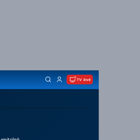
TV živě
zumitelně