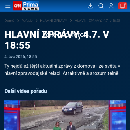
Domů
Pořady
HLAVNÍ ZPRÁVY
HLAVNÍ ZPRÁVY, 4.7. v 18:55
HLAVNÍ ZPRÁVY, 4.7. V
Failed to fetch
18:55
4. čvc 2026, 18:55
Ty nejdůležitější aktuální zprávy z domova i ze světa v
hlavní zpravodajské relaci. Atraktivně a srozumitelně
Další videa pořadu