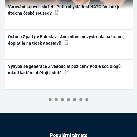
Varování tajných služeb: Putin chystá test NATO. Ve hře je i
útok na české sousedy
Ostuda Sparty v Boleslavi: Ani jednou nevystřelila na bránu,
doplatila na třesk v sestavě
Vyhýbá se generace Z vedoucím pozicím? Podle sociologů
mladí kariéru obětují jistotě
Populární témata