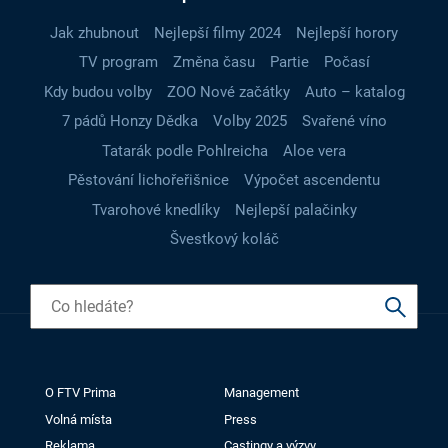
Jak zhubnout
Nejlepší filmy 2024
Nejlepší horory
TV program
Změna času
Partie
Počasí
Kdy budou volby
ZOO Nové začátky
Auto – katalog
7 pádů Honzy Dědka
Volby 2025
Svařené víno
Tatarák podle Pohlreicha
Aloe vera
Pěstování lichořeřišnice
Výpočet ascendentu
Tvarohové knedlíky
Nejlepší palačinky
Švestkový koláč
O FTV Prima
Management
Volná místa
Press
Reklama
Castingy a výzvy