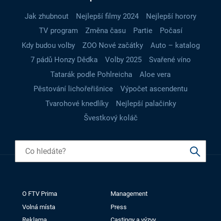
Jak zhubnout
Nejlepší filmy 2024
Nejlepší horory
TV program
Změna času
Partie
Počasí
Kdy budou volby
ZOO Nové začátky
Auto – katalog
7 pádů Honzy Dědka
Volby 2025
Svařené víno
Tatarák podle Pohlreicha
Aloe vera
Pěstování lichořeřišnice
Výpočet ascendentu
Tvarohové knedlíky
Nejlepší palačinky
Švestkový koláč
O FTV Prima
Management
Volná místa
Press
Reklama
Castingy a výzvy