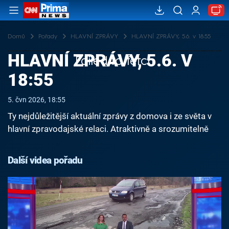
Domů
Pořady
HLAVNÍ ZPRÁVY
HLAVNÍ ZPRÁVY, 5.6. v 18:55
HLAVNÍ ZPRÁVY, 5.6. V
Failed to fetch
18:55
5. čvn 2026, 18:55
Ty nejdůležitější aktuální zprávy z domova i ze světa v
hlavní zpravodajské relaci. Atraktivně a srozumitelně
Další videa pořadu