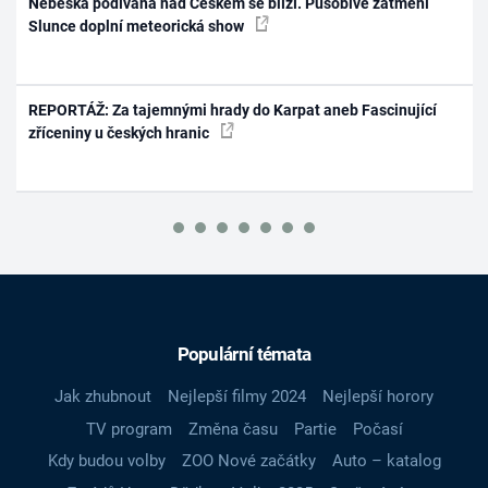
Nebeská podívaná nad Českem se blíží. Působivé zatmění
Slunce doplní meteorická show
REPORTÁŽ: Za tajemnými hrady do Karpat aneb Fascinující
zříceniny u českých hranic
Populární témata
Jak zhubnout
Nejlepší filmy 2024
Nejlepší horory
TV program
Změna času
Partie
Počasí
Kdy budou volby
ZOO Nové začátky
Auto – katalog