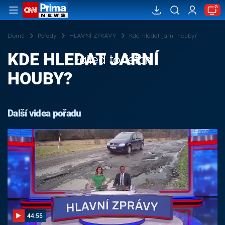
Domů
Pořady
HLAVNÍ ZPRÁVY
Kde hledat jarní houby?
KDE HLEDAT JARNÍ
Failed to fetch
HOUBY?
Další videa pořadu
44:55