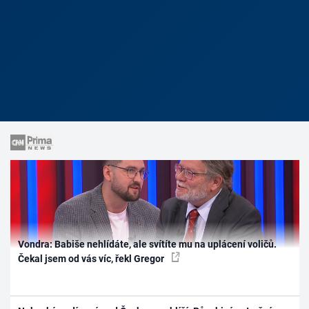
Vondra: Babiše nehlídáte, ale svítíte mu na uplácení voličů.
Čekal jsem od vás víc, řekl Gregor