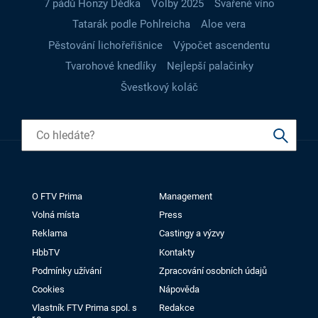
7 pádů Honzy Dědka
Volby 2025
Svařené víno
Tatarák podle Pohlreicha
Aloe vera
Pěstování lichořeřišnice
Výpočet ascendentu
Tvarohové knedlíky
Nejlepší palačinky
Švestkový koláč
O FTV Prima
Management
Volná místa
Press
Reklama
Castingy a výzvy
HbbTV
Kontakty
Podmínky užívání
Zpracování osobních údajů
Cookies
Nápověda
Vlastník FTV Prima spol. s
Redakce