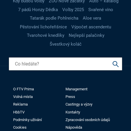
Kdy budou volby
ZOO Nové začátky
Auto – katalog
7 pádů Honzy Dědka
Volby 2025
Svařené víno
Tatarák podle Pohlreicha
Aloe vera
Pěstování lichořeřišnice
Výpočet ascendentu
Tvarohové knedlíky
Nejlepší palačinky
Švestkový koláč
O FTV Prima
Management
Volná místa
Press
Reklama
Castingy a výzvy
HbbTV
Kontakty
Podmínky užívání
Zpracování osobních údajů
Cookies
Nápověda