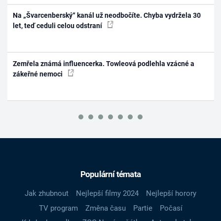
Na „Švarcenberský“ kanál už neodbočíte. Chyba vydržela 30
let, teď ceduli celou odstraní
Zemřela známá influencerka. Towleová podlehla vzácné a
zákeřné nemoci
Populární témata
Jak zhubnout
Nejlepší filmy 2024
Nejlepší horory
TV program
Změna času
Partie
Počasí